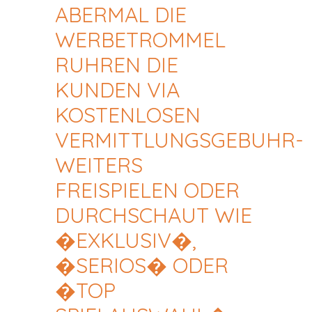
ABERMAL DIE
WERBETROMMEL
RUHREN DIE
KUNDEN VIA
KOSTENLOSEN
VERMITTLUNGSGEBUHR-
WEITERS
FREISPIELEN ODER
DURCHSCHAUT WIE
�EXKLUSIV�,
�SERIOS� ODER
�TOP