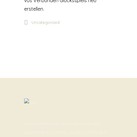
vos Verbunden Glucksspiels neu
erstellen.
Uncategorized
Viva Esthetique is an exceptional and
outstanding cosmetic surgery offering a