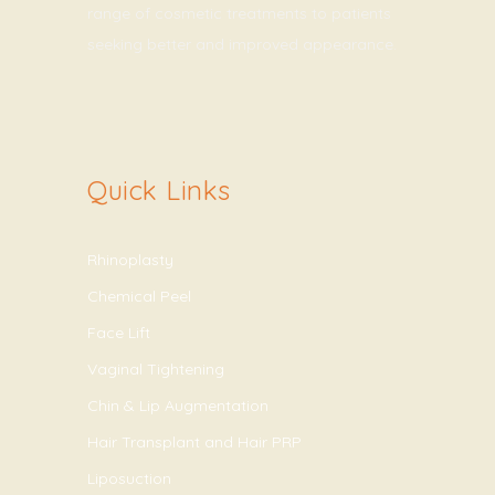
range of cosmetic treatments to patients
seeking better and improved appearance.
Quick Links
Rhinoplasty
Chemical Peel
Face Lift
Vaginal Tightening
Chin & Lip Augmentation
Hair Transplant and Hair PRP
Liposuction