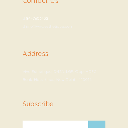
Contact Us
8447606432
info@vivaesthetique.com
Address
Viva Esthetique, D-12A, LGF, Opp. HDFC
Bank, Hauz Khas, New Delhi – 110016
Subscribe