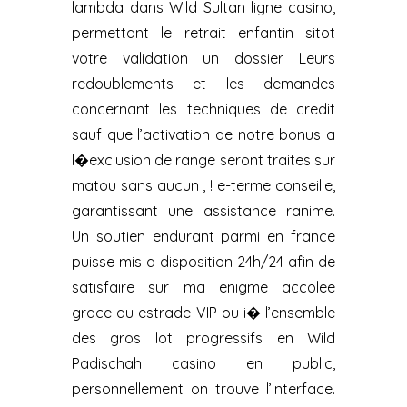
lambda dans Wild Sultan ligne casino,
permettant le retrait enfantin sitot
votre validation un dossier. Leurs
redoublements et les demandes
concernant les techniques de credit
sauf que l’activation de notre bonus a
l�exclusion de range seront traites sur
matou sans aucun , ! e-terme conseille,
garantissant une assistance ranime.
Un soutien endurant parmi en france
puisse mis a disposition 24h/24 afin de
satisfaire sur ma enigme accolee
grace au estrade VIP ou i� l’ensemble
des gros lot progressifs en Wild
Padischah casino en public,
personnellement on trouve l’interface.