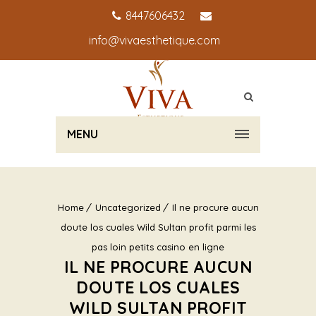
8447606432
info@vivaesthetique.com
MENU
Home
Uncategorized
Il ne procure aucun
doute los cuales Wild Sultan profit parmi les
pas loin petits casino en ligne
IL NE PROCURE AUCUN
DOUTE LOS CUALES
WILD SULTAN PROFIT