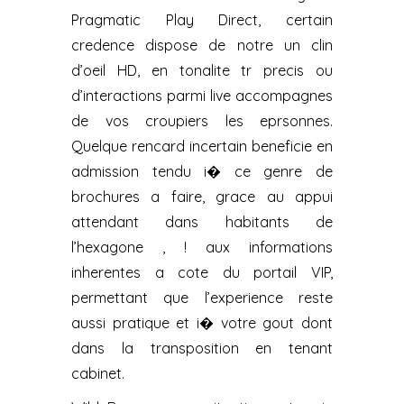
Pragmatic Play Direct, certain
credence dispose de notre un clin
d’oeil HD, en tonalite tr precis ou
d’interactions parmi live accompagnes
de vos croupiers les eprsonnes.
Quelque rencard incertain beneficie en
admission tendu i� ce genre de
brochures a faire, grace au appui
attendant dans habitants de
l’hexagone , ! aux informations
inherentes a cote du portail VIP,
permettant que l’experience reste
aussi pratique et i� votre gout dont
dans la transposition en tenant
cabinet.