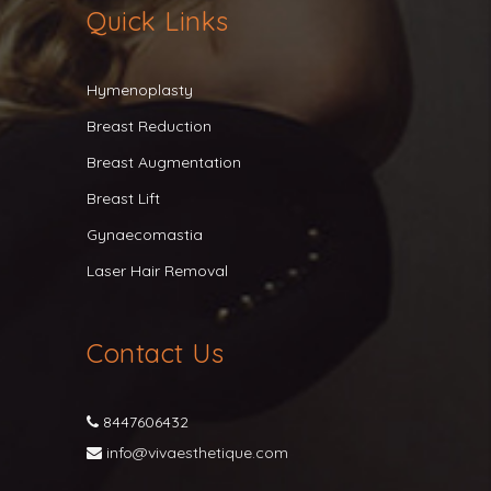
Quick Links
Hymenoplasty
Breast Reduction
Breast Augmentation
Breast Lift
Gynaecomastia
Laser Hair Removal
Contact Us
8447606432
info@vivaesthetique.com