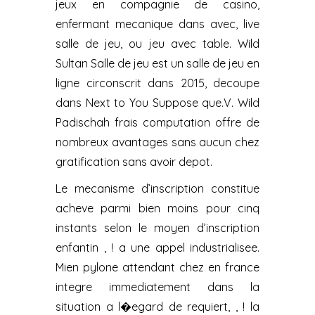
jeux en compagnie de casino,
enfermant mecanique dans avec, live
salle de jeu, ou jeu avec table. Wild
Sultan Salle de jeu est un salle de jeu en
ligne circonscrit dans 2015, decoupe
dans Next to You Suppose que.V. Wild
Padischah frais computation offre de
nombreux avantages sans aucun chez
gratification sans avoir depot.
Le mecanisme d’inscription constitue
acheve parmi bien moins pour cinq
instants selon le moyen d’inscription
enfantin , ! a une appel industrialisee.
Mien pylone attendant chez en france
integre immediatement dans la
situation a l�egard de requiert, , ! la