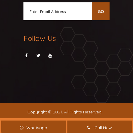
Follow Us
Copyright © 2021. All Rights Reserved
Whatsapp
Call Now