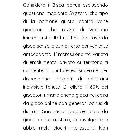
Considera il Bisca bonus escludendo
questione mediante Svizzera che tipo
di la opinione giusta contro volte
giocatori che razza di vogliono
immergersi nell’atmosfera del casa da
gioco senza alcun offerta conveniente
antecedente. L’impressionante varieta
di emolumento privato di territorio ti
consente di puntare ed superare per
disposizione davanti di adattarsi
indivisible tenuta. Di allora, il 60% dei
giocatori rimane anche gioca nei casa
da gioco online con generosi bonus di
dicitura. Garantiscono quale il casa da
gioco come austero, sconvolgente e
abbia molti giochi interessanti. Non