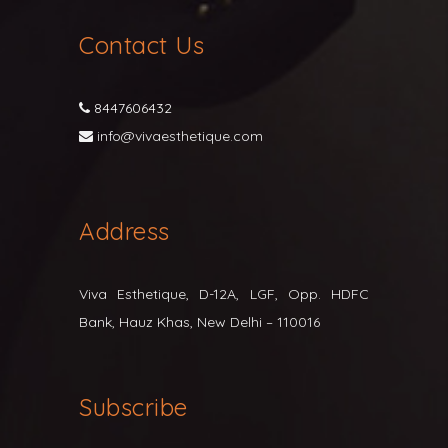
Contact Us
8447606432
info@vivaesthetique.com
Address
Viva Esthetique, D-12A, LGF, Opp. HDFC
Bank, Hauz Khas, New Delhi – 110016
Subscribe