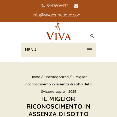
8447606432
info@vivaesthetique.com
MENU
Home
Uncategorized
Il miglior
riconoscimento in assenza di sotto della
Svizzera sopra il 2025
IL MIGLIOR
RICONOSCIMENTO IN
ASSENZA DI SOTTO