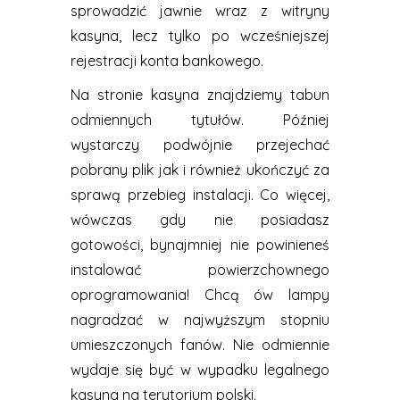
sprowadzić jawnie wraz z witryny
kasyna, lecz tylko po wcześniejszej
rejestracji konta bankowego.
Na stronie kasyna znajdziemy tabun
odmiennych tytułów. Później
wystarczy podwójnie przejechać
pobrany plik jak i również ukończyć za
sprawą przebieg instalacji. Co więcej,
wówczas gdy nie posiadasz
gotowości, bynajmniej nie powinieneś
instalować powierzchownego
oprogramowania! Chcą ów lampy
nagradzać w najwyższym stopniu
umieszczonych fanów. Nie odmiennie
wydaje się być w wypadku legalnego
kasyna na terytorium polski.