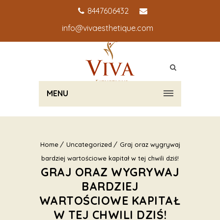
8447606432
info@vivaesthetique.com
MENU
Home
Uncategorized
Graj oraz wygrywaj
bardziej wartościowe kapitał w tej chwili dziś!
GRAJ ORAZ WYGRYWAJ
BARDZIEJ
WARTOŚCIOWE KAPITAŁ
W TEJ CHWILI DZIŚ!