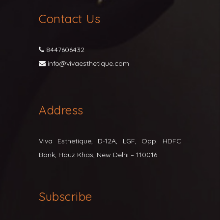
Contact Us
8447606432
info@vivaesthetique.com
Address
Viva Esthetique, D-12A, LGF, Opp. HDFC
Bank, Hauz Khas, New Delhi – 110016
Subscribe