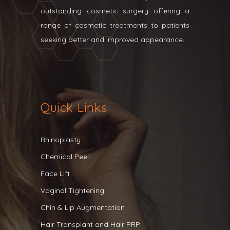
outstanding cosmetic surgery offering a
range of cosmetic treatments to patients
seeking better and improved appearance.
Quick Links
Rhinoplasty
Chemical Peel
Face Lift
Vaginal Tightening
Chin & Lip Augmentation
Hair Transplant and Hair PRP