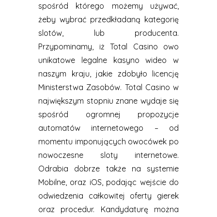
spośród którego możemy używać,
żeby wybrać przedkładaną kategorię
slotów, lub producenta.
Przypominamy, iż Total Casino owo
unikatowe legalne kasyno wideo w
naszym kraju, jakie zdobyło licencję
Ministerstwa Zasobów. Total Casino w
największym stopniu znane wydaje się
spośród ogromnej propozycje
automatów internetowego – od
momentu imponujących owocówek po
nowoczesne sloty internetowe.
Odrabia dobrze także na systemie
Mobilne, oraz iOS, podając wejście do
odwiedzenia całkowitej oferty gierek
oraz procedur. Kandydaturę można