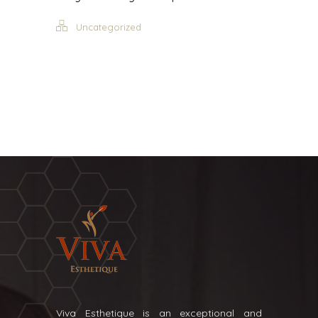
Uncategorized
Viva Esthetique is an exceptional and