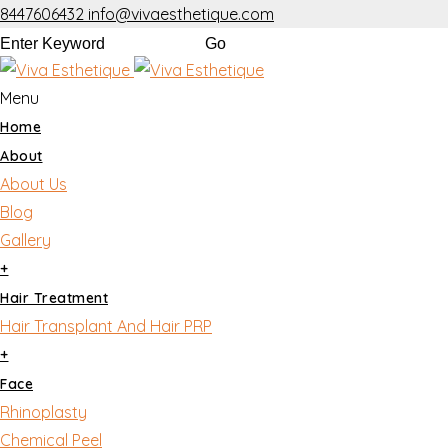
8447606432
info@vivaesthetique.com
Menu
Home
About
About Us
Blog
Gallery
+
Hair Treatment
Hair Transplant And Hair PRP
+
Face
Rhinoplasty
Chemical Peel