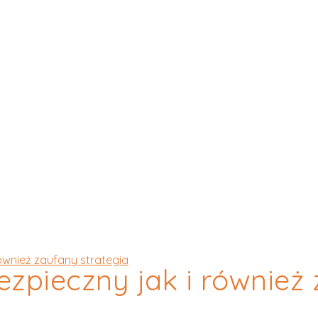
również zaufany strategia
ezpieczny jak i również