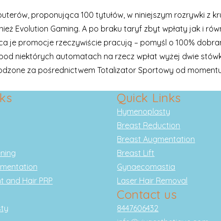
uterów, proponująca 100 tytułów, w niniejszym rozrywki z k
ież Evolution Gaming. A po braku taryf zbyt wpłaty jak i rów
jąca je promocje rzeczywiście pracują – pomyśl o 100% dobra
pod niektórych automatach na rzecz wpłat wyżej dwie stówki
ewodzone za pośrednictwem Totalizator Sportowy od moment
nks
Quick Links
Hymenoplasty
Breast Reduction
Breast Augmentation
ening
Breast Lift
gmentation
Gynaecomastia
nt and Hair PRP
Laser Hair Removal
Contact us
ty
8447606432