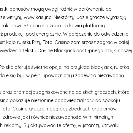
iastki bonusów mogą uwagi różnić w porównaniu do
 ze witryny www kasyna. Niektórzy ludzie gracze wyrażają
ak i również ochrona życia i zdrowia platformy.
ież produkcji pod energicznie. W dołączeniu do odwiedzenia
 koło ruletki. Przy Total Casino zamierzasz zagrać w całej
dwiedzenia tekstu On-line Blackjack dostępnego dzięki naszej
lska oferuje świetne opcje, na przykład blackjack, ruletka
daje się być w pełni upoważniony i zapewnia niezawodną
 oraz promocje zogniskowane na polskich graczach, które
sino pokazuje niezłomne odpowiedzialność do spokoju
 W Total Casino gracze mogą bez zbędnych problemów
i zdrowia jak i również niezawodność. W minimalnym
 reklamy. By aktywować te ofertę, wystarczy utrwalić