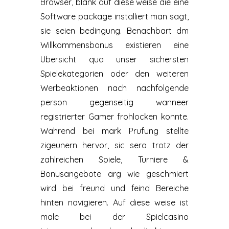
Browser, blank auf diese weise die eine
Software package installiert man sagt,
sie seien bedingung. Benachbart dm
Willkommensbonus existieren eine
Ubersicht qua unser sichersten
Spielekategorien oder den weiteren
Werbeaktionen nach nachfolgende
person gegenseitig wanneer
registrierter Gamer frohlocken konnte.
Wahrend bei mark Prufung stellte
zigeunern hervor, sic sera trotz der
zahlreichen Spiele, Turniere &
Bonusangebote arg wie geschmiert
wird bei freund und feind Bereiche
hinten navigieren. Auf diese weise ist
male bei der Spielcasino