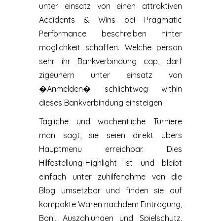
unter einsatz von einen attraktiven
Accidents & Wins bei Pragmatic
Performance beschreiben hinter
moglichkeit schaffen. Welche person
sehr ihr Bankverbindung cap, darf
zigeunern unter einsatz von
�Anmelden� schlichtweg within
dieses Bankverbindung einsteigen.
Tagliche und wochentliche Turniere
man sagt, sie seien direkt ubers
Hauptmenu erreichbar. Dies
Hilfestellung-Highlight ist und bleibt
einfach unter zuhilfenahme von die
Blog umsetzbar und finden sie auf
kompakte Waren nachdem Eintragung,
Boni, Auszahlungen und Spielschutz.