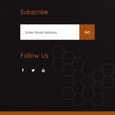
Subscribe
Follow Us