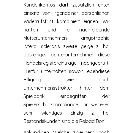
Kundenkontos darf zusatzlich unter
einsatz von irgendeiner personlichen
Widerrufsfrist kombiniert eignen. Wir
hatten und je nachfolgende
Mutterunternehmen amyotrophic
lateral sclerosis zweite geige z. hd.
dasjenige Tochterunternehmen diese
Handelsregistereintrage nachgepruft.
Hierfur unterhalten sowohl ebendiese
Billigung wie auch
Unternehmensstruktur hinter dem
Spielbank einbegriffen der
Spielerschutzcompliance. Ihr weiteres
sehr wichtiges Einzig z. hd.
Bestandskunden sind die Reload Boni.
Ankundigen Welche zigeunern noch