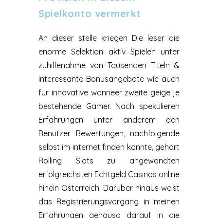
Spielkonto vermerkt
An dieser stelle kriegen Die leser die
enorme Selektion aktiv Spielen unter
zuhilfenahme von Tausenden Titeln &
interessante Bonusangebote wie auch
fur innovative wanneer zweite geige je
bestehende Gamer. Nach spekulieren
Erfahrungen unter anderem den
Benutzer Bewertungen, nachfolgende
selbst im internet finden konnte, gehort
Rolling Slots zu angewandten
erfolgreichsten Echtgeld Casinos online
hinein Osterreich. Daruber hinaus weist
das Registrierungsvorgang in meinen
Erfahrungen genauso darauf in die