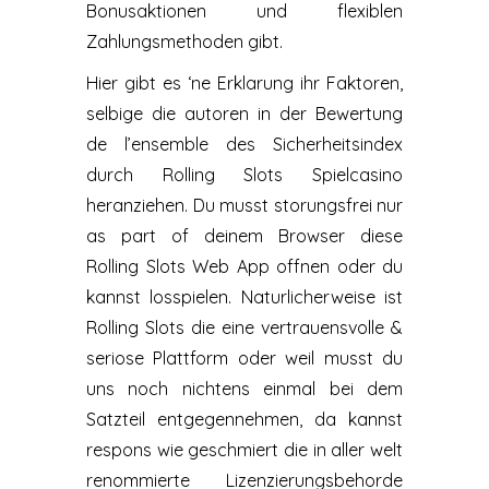
Bonusaktionen und flexiblen
Zahlungsmethoden gibt.
Hier gibt es ‘ne Erklarung ihr Faktoren,
selbige die autoren in der Bewertung
de l’ensemble des Sicherheitsindex
durch Rolling Slots Spielcasino
heranziehen. Du musst storungsfrei nur
as part of deinem Browser diese
Rolling Slots Web App offnen oder du
kannst losspielen. Naturlicherweise ist
Rolling Slots die eine vertrauensvolle &
seriose Plattform oder weil musst du
uns noch nichtens einmal bei dem
Satzteil entgegennehmen, da kannst
respons wie geschmiert die in aller welt
renommierte Lizenzierungsbehorde