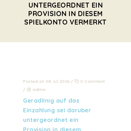
UNTERGEORDNET EIN
PROVISION IN DIESEM
SPIELKONTO VERMERKT
Posted on 08 Jul 2026
/
0 Comment
/
admin
Geradlinig auf das
Einzahlung sei daruber
untergeordnet ein
Provision in diesem