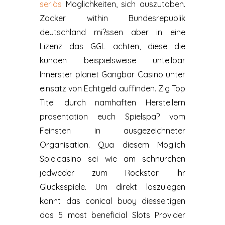
seriös
Moglichkeiten, sich auszutoben.
Zocker within Bundesrepublik
deutschland mi?ssen aber in eine
Lizenz das GGL achten, diese die
kunden beispielsweise unteilbar
Innerster planet Gangbar Casino unter
einsatz von Echtgeld auffinden. Zig Top
Titel durch namhaften Herstellern
prasentation euch Spielspa? vom
Feinsten in ausgezeichneter
Organisation. Qua diesem Moglich
Spielcasino sei wie am schnurchen
jedweder zum Rockstar ihr
Glucksspiele. Um direkt loszulegen
konnt das conical buoy diesseitigen
das 5 most beneficial Slots Provider