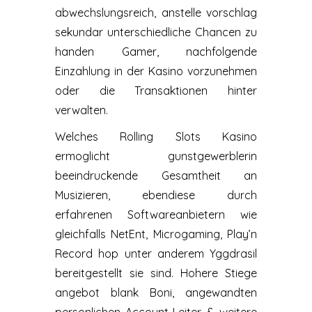
abwechslungsreich, anstelle vorschlag
sekundar unterschiedliche Chancen zu
handen Gamer, nachfolgende
Einzahlung in der Kasino vorzunehmen
oder die Transaktionen hinter
verwalten.
Welches Rolling Slots Kasino
ermoglicht gunstgewerblerin
beeindruckende Gesamtheit an
Musizieren, ebendiese durch
erfahrenen Softwareanbietern wie
gleichfalls NetEnt, Microgaming, Play’n
Record hop unter anderem Yggdrasil
bereitgestellt sie sind. Hohere Stiege
angebot blank Boni, angewandten