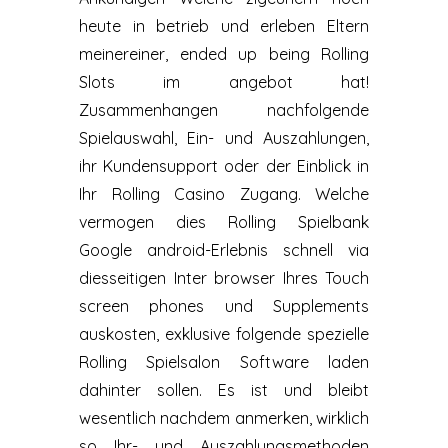
heute in betrieb und erleben Eltern
meinereiner, ended up being Rolling
Slots im angebot hat!
Zusammenhangen nachfolgende
Spielauswahl, Ein- und Auszahlungen,
ihr Kundensupport oder der Einblick in
Ihr Rolling Casino Zugang. Welche
vermogen dies Rolling Spielbank
Google android-Erlebnis schnell via
diesseitigen Inter browser Ihres Touch
screen phones und Supplements
auskosten, exklusive folgende spezielle
Rolling Spielsalon Software laden
dahinter sollen. Es ist und bleibt
wesentlich nachdem anmerken, wirklich
so Ihr- und Auszahlungsmethoden