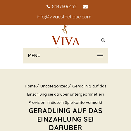
8447606432
info@vivaesthetique.com
MENU
Home
Uncategorized
Geradlinig auf das
Einzahlung sei daruber untergeordnet ein
Provision in diesem Spielkonto vermerkt
GERADLINIG AUF DAS
EINZAHLUNG SEI
DARUBER