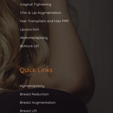
Vaginal Tightening
Chin & Lip Augmentation
Hair Transplant and Hair PRP
Liposuction
Abdominoplasty
Buttock Lift
Quick Links
Hymenoplasty
Breast Reduction
Breast Augmentation
Breast Lift