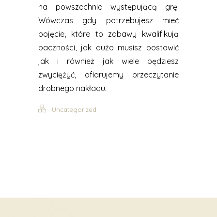
na powszechnie występującą grę.
Wówczas gdy potrzebujesz mieć
pojęcie, które to zabawy kwalifikują
baczności, jak dużo musisz postawić
jak i również jak wiele będziesz
zwyciężyć, ofiarujemy przeczytanie
drobnego nakładu.
Uncategorized