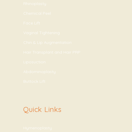
Rhinoplasty
Chemical Peel
Face Lift
Vaginal Tightening
Chin & Lip Augmentation
Hair Transplant and Hair PRP
Liposuction
Abdominoplasty
Buttock Lift
Quick Links
Hymenoplasty