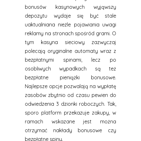
bonusów kasynowych wyjąwszy
depozytu wydaje się być stale
uaktualniana nieźle pojawiania uwagi
reklamy na stronach spośród grami. O
tym kasyna sieciowy zazwyczaj
polecają oryginalne automaty wraz z
bezpłatnymi spinami, lecz po
osobliwych wypadkach są też
bezpłatne pieniążki bonusowe.
Najlepsze opcje pozwalają na wypłatę
zasobów zbytnio od czasu pewien do
odwiedzenia 3 dzionki roboczych. Tak,
sporo platform przekazuje zakupy, w
ramach wskazane jest można
otrzymać nakłady bonusowe czy
bezpłatne spiny.