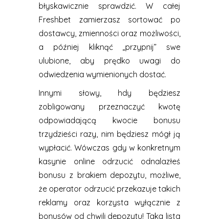
błyskawicznie sprawdzić. W całej
Freshbet zamierzasz sortować po
dostawcy, zmienności oraz możliwości,
a później kliknąć „przypnij” swe
ulubione, aby prędko uwagi do
odwiedzenia wymienionych dostać.
Innymi słowy, hdy będziesz
zobligowany przeznaczyć kwotę
odpowiadającą kwocie bonusu
trzydzieści razy, nim będziesz mógł ją
wypłacić. Wówczas gdy w konkretnym
kasynie online odrzucić odnalazłeś
bonusu z brakiem depozytu, możliwe,
że operator odrzucić przekazuje takich
reklamy oraz korzysta wyłącznie z
bonusów od chwili depozytu! Taka lista