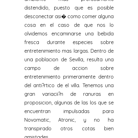
distendido, puesto que es posible
desconectar asi� como comer alguna
cosa en el caso de que nos lo
olvidemos encaminarse una bebida
fresca durante especies sobre
entretenimiento mas largas. Dentro de
una poblacion de Sevilla, resulta una
campo de accion sobre
entretenimiento primeramente dentro
del anti?rtico de el villa. Tenemos una
gran variacii?n de ranuras en
proposicion, algunas de las los que se
encuentran impulsadas para
Novomatic, Atronic, y no ha
transpirado otros cotas bien
amistades.