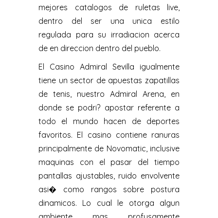
mejores catalogos de ruletas live,
dentro del ser una unica estilo
regulada para su irradiacion acerca
de en direccion dentro del pueblo.
El Casino Admiral Sevilla igualmente
tiene un sector de apuestas zapatillas
de tenis, nuestro Admiral Arena, en
donde se podri? apostar referente a
todo el mundo hacen de deportes
favoritos. El casino contiene ranuras
principalmente de Novomatic, inclusive
maquinas con el pasar del tiempo
pantallas ajustables, ruido envolvente
asi� como rangos sobre postura
dinamicos. Lo cual le otorga algun
ambiente mas profusamente