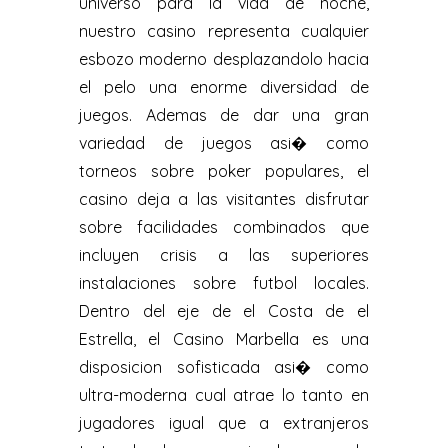
universo para la vida de noche,
nuestro casino representa cualquier
esbozo moderno desplazandolo hacia
el pelo una enorme diversidad de
juegos. Ademas de dar una gran
variedad de juegos asi� como
torneos sobre poker populares, el
casino deja a las visitantes disfrutar
sobre facilidades combinados que
incluyen crisis a las superiores
instalaciones sobre futbol locales.
Dentro del eje de el Costa de el
Estrella, el Casino Marbella es una
disposicion sofisticada asi� como
ultra-moderna cual atrae lo tanto en
jugadores igual que a extranjeros