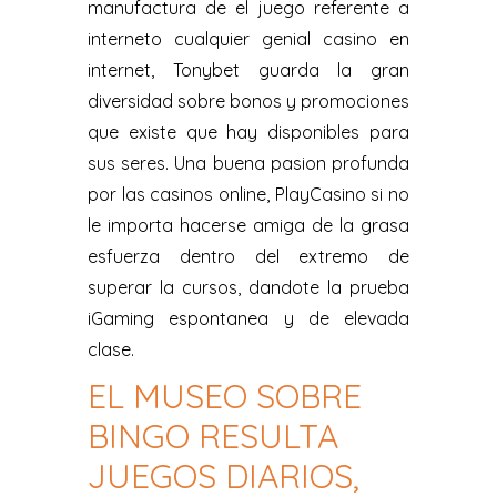
manufactura de el juego referente a
interneto cualquier genial casino en
internet, Tonybet guarda la gran
diversidad sobre bonos y promociones
que existe que hay disponibles para
sus seres. Una buena pasion profunda
por las casinos online, PlayCasino si no
le importa hacerse amiga de la grasa
esfuerza dentro del extremo de
superar la cursos, dandote la prueba
iGaming espontanea y de elevada
clase.
EL MUSEO SOBRE
BINGO RESULTA
JUEGOS DIARIOS,