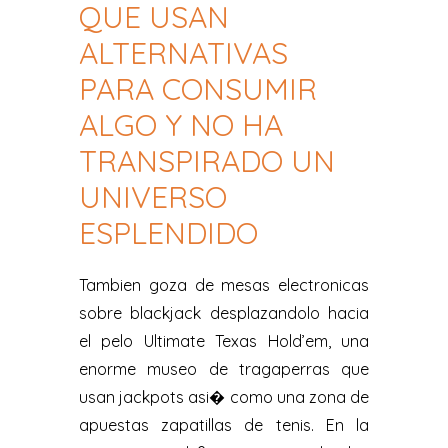
QUE USAN
ALTERNATIVAS
PARA CONSUMIR
ALGO Y NO HA
TRANSPIRADO UN
UNIVERSO
ESPLENDIDO
Tambien goza de mesas electronicas
sobre blackjack desplazandolo hacia
el pelo Ultimate Texas Hold’em, una
enorme museo de tragaperras que
usan jackpots asi� como una zona de
apuestas zapatillas de tenis. En la