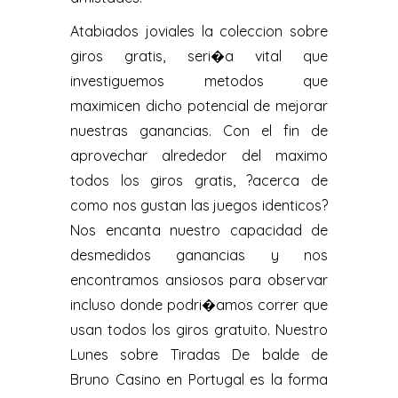
Atabiados joviales la coleccion sobre
giros gratis, seri�a vital que
investiguemos metodos que
maximicen dicho potencial de mejorar
nuestras ganancias. Con el fin de
aprovechar alrededor del maximo
todos los giros gratis, ?acerca de
como nos gustan las juegos identicos?
Nos encanta nuestro capacidad de
desmedidos ganancias y nos
encontramos ansiosos para observar
incluso donde podri�amos correr que
usan todos los giros gratuito. Nuestro
Lunes sobre Tiradas De balde de
Bruno Casino en Portugal es la forma