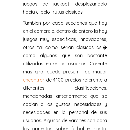
juegos de jackpot, desplazandolo
hacia el pelo frutas clasicas.
Tambien por cada secciones que hay
en el comercio, dentro de entero la hay
juegos muy especificas, innovadores,
otros tal como serian clasicos asi�
como algunos que son bastante
utilizadas entre los usuarios. Carente
mas giro, puede presumir de mayor
encontrar
de 4,100 precios referente a
diferentes clasificaciones,
mencionadas anteriormente que se
coplan a los gustos, necesidades y
necesidades en lo personal de sus
usuarios. Algunos de varones son para
las apuestas sobre futbol e, hasta,