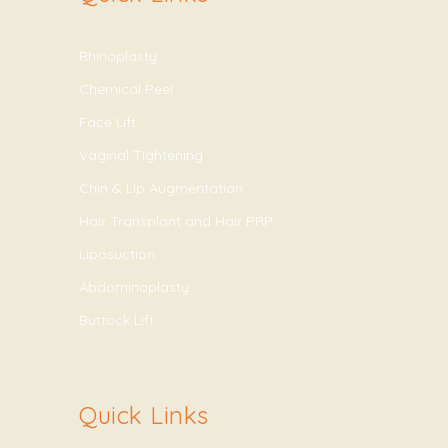
Rhinoplasty
Chemical Peel
Face Lift
Vaginal Tightening
Chin & Lip Augmentation
Hair Transplant and Hair PRP
Liposuction
Abdominoplasty
Buttock Lift
Quick Links