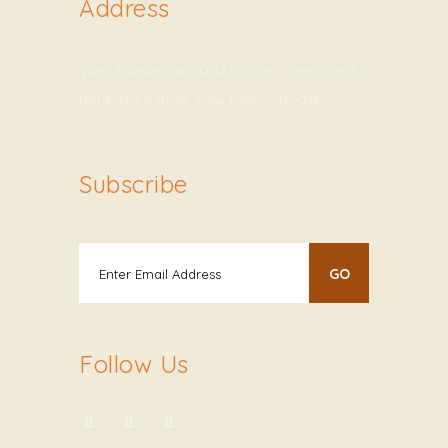
Address
Viva Esthetique, D-12A, LGF, Opp. HDFC
Bank, Hauz Khas, New Delhi – 110016
Subscribe
Follow Us