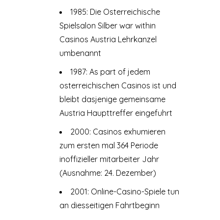
1985: Die Osterreichische
Spielsalon Silber war within
Casinos Austria Lehrkanzel
umbenannt
1987: As part of jedem
osterreichischen Casinos ist und
bleibt dasjenige gemeinsame
Austria Haupttreffer eingefuhrt
2000: Casinos exhumieren
zum ersten mal 364 Periode
inoffizieller mitarbeiter Jahr
(Ausnahme: 24. Dezember)
2001: Online-Casino-Spiele tun
an diesseitigen Fahrtbeginn