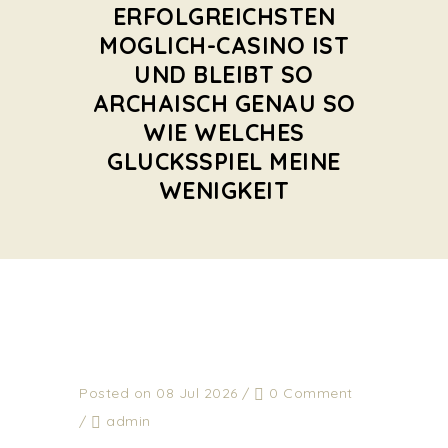
ERFOLGREICHSTEN
MOGLICH-CASINO IST
UND BLEIBT SO
ARCHAISCH GENAU SO
WIE WELCHES
GLUCKSSPIEL MEINE
WENIGKEIT
Posted on 08 Jul 2026
/
0 Comment
/
admin