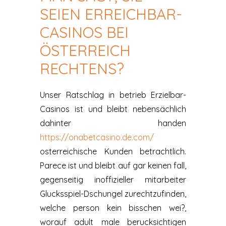
SEIEN ERREICHBAR-
CASINOS BEI
ÖSTERREICH
RECHTENS?
Unser Ratschlag in betrieb Erzielbar-
Casinos ist und bleibt nebensächlich
dahinter handen
https://onabetcasino.de.com/
osterreichische Kunden betrachtlich.
Parece ist und bleibt auf gar keinen fall,
gegenseitig inoffizieller mitarbeiter
Glucksspiel-Dschungel zurechtzufinden,
welche person kein bisschen wei?,
worauf adult male berucksichtigen