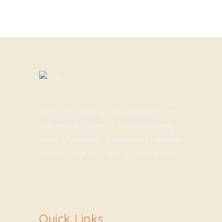
Viva Esthetique is an exceptional and
outstanding cosmetic surgery offering a
range of cosmetic treatments to patients
seeking better and improved appearance.
Quick Links