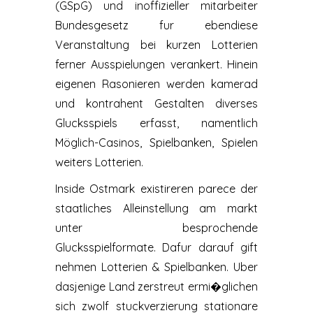
(GSpG) und inoffizieller mitarbeiter
Bundesgesetz fur ebendiese
Veranstaltung bei kurzen Lotterien
ferner Ausspielungen verankert. Hinein
eigenen Rasonieren werden kamerad
und kontrahent Gestalten diverses
Glucksspiels erfasst, namentlich
Möglich-Casinos, Spielbanken, Spielen
weiters Lotterien.
Inside Ostmark existireren parece der
staatliches Alleinstellung am markt
unter besprochende
Glucksspielformate. Dafur darauf gift
nehmen Lotterien & Spielbanken. Uber
dasjenige Land zerstreut ermi�glichen
sich zwolf stuckverzierung stationare