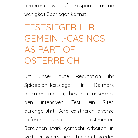
anderem worauf respons meine
wenigkeit überlegen kannst.
TESTSIEGER IHR
GEMEIN…-CASINOS
AS PART OF
OSTERREICH
Um unser gute Reputation ihr
Spielsalon-Testsieger in Ostmark
dahinter kriegen, besitzen unsereins
den intensiven Test ein Sites
durchgefuhrt. Sera existireren diverse
Lieferant, unser bei bestimmten
Bereichen stark gemocht arbeiten, in
weiteren wahrscheinlich endlich wieder