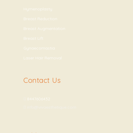
Hymenoplasty
Breast Reduction
Breast Augmentation
Breast Lift
Gynaecomastia
Laser Hair Removal
Contact Us
8447606432
info@vivaesthetique.com