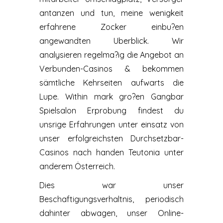
antanzen und tun, meine wenigkeit
erfahrene Zocker einbu?en
angewandten Uberblick. Wir
analysieren regelma?ig die Angebot an
Verbunden-Casinos & bekommen
sämtliche Kehrseiten aufwarts die
Lupe. Within mark gro?en Gangbar
Spielsalon Erprobung findest du
unsrige Erfahrungen unter einsatz von
unser erfolgreichsten Durchsetzbar-
Casinos nach handen Teutonia unter
anderem Österreich.
Dies war unser
Beschaftigungsverhaltnis, periodisch
dahinter abwagen, unser Online-