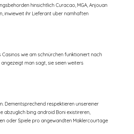
rungsbehorden hinsichtlich Curacao, MGA, Anjouan
 inwieweit ihr Lieferant uber namhaften
Casinos wie am schnürchen funktioniert nach
 angezeigt man sagt, sie seien weiters
en. Dementsprechend respektieren unsereiner
 abzuglich bing android Boni existireren,
hoden oder Spiele pro angewandten Maklercourtage