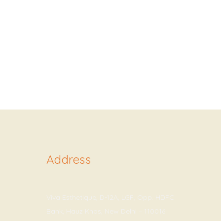
Address
Viva Esthetique, D-12A, LGF, Opp. HDFC
Bank, Hauz Khas, New Delhi – 110016