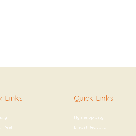
k Links
Quick Links
asty
Hymenoplasty
l Peel
Breast Reduction