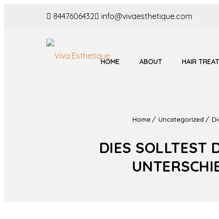
8447606432
info@vivaesthetique.com
HOME
ABOUT
HAIR TREA
Home
Uncategorized
Di
DIES SOLLTEST 
UNTERSCHI