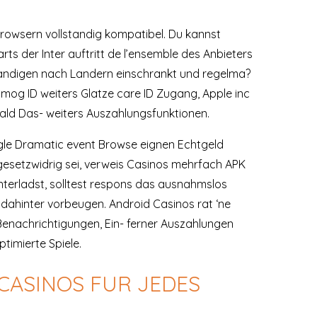
Browsern vollstandig kompatibel. Du kannst
 der Inter auftritt de l’ensemble des Anbieters
standigen nach Landern einschrankt und regelma?
mog ID weiters Glatze care ID Zugang, Apple inc
bald Das- weiters Auszahlungsfunktionen.
ogle Dramatic event Browse eignen Echtgeld
gesetzwidrig sei, verweis Casinos mehrfach APK
nterladst, solltest respons das ausnahmslos
dahinter vorbeugen. Android Casinos rat ‘ne
nachrichtigungen, Ein- ferner Auszahlungen
timierte Spiele.
CASINOS FUR JEDES