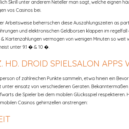
h Skrill unter anderem Neteller man sagt, welche eignen häufi
en vos Casinos bei.
r Arbeitsweise beherrschen diese Auszahlungszeiten as part 
rungen und elektronischen Geldborsen klappen im regelfall
 & Kartenzahlungen vermogen von wenigen Minuten so weit 
eist unter 9.1 � & 10 �.
. HD. DROID SPIELSALON APPS
 person of zahlreichen Punkte sammeln, etwa hinein ein Bev
 unter einsatz von verschiedenen Geraten. Bekanntermaßen 
fwarts die Spieler bei dem mobilen Glücksspiel respektieren. H
 mobilen Casinos gehirnzellen anstrengen:
EIT