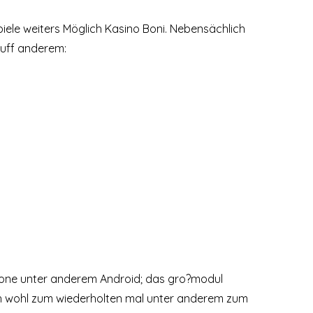
piele weiters Möglich Kasino Boni. Nebensächlich
 uff anderem:
phone unter anderem Android; das gro?modul
ch wohl zum wiederholten mal unter anderem zum