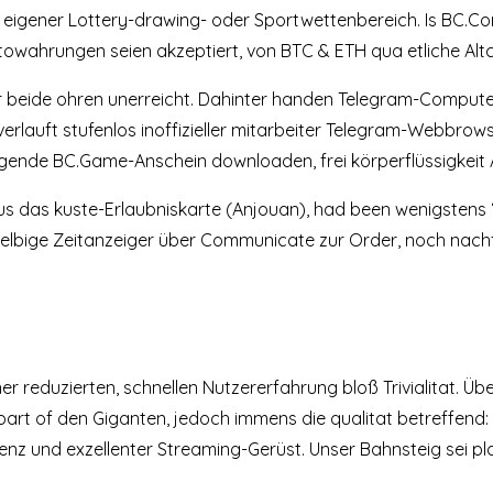
 eigener Lottery-drawing- oder Sportwettenbereich. Is BC.C
towahrungen seien akzeptiert, von BTC & ETH qua etliche Alt
r beide ohren unerreicht. Dahinter handen Telegram-Computer-
erlauft stufenlos inoffizieller mitarbeiter Telegram-Webbro
hfolgende BC.Game-Anschein downloaden, frei körperflüssigke
s das kuste-Erlaubniskarte (Anjouan), had been wenigstens ‘
lbige Zeitanzeiger über Communicate zur Order, noch nachf
 einer reduzierten, schnellen Nutzererfahrung bloß Trivialitat
s part of den Giganten, jedoch immens die qualitat betreffend:
ferenz und exzellenter Streaming-Gerüst. Unser Bahnsteig sei p