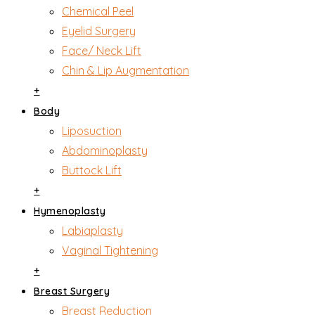
Chemical Peel
Eyelid Surgery
Face/ Neck Lift
Chin & Lip Augmentation
+
Body
Liposuction
Abdominoplasty
Buttock Lift
+
Hymenoplasty
Labiaplasty
Vaginal Tightening
+
Breast Surgery
Breast Reduction