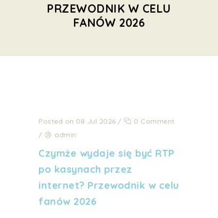
PRZEWODNIK W CELU
FANÓW 2026
Posted on 08 Jul 2026
/
0 Comment
/
admin
Czymże wydaje się być RTP
po kasynach przez
internet? Przewodnik w celu
fanów 2026