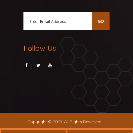
Follow Us
Copyright © 2021. All Rights Reserved