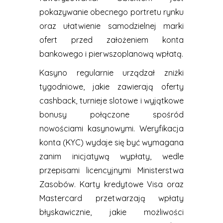
pokazywanie obecnego portretu rynku
oraz ułatwienie samodzielnej marki
ofert przed założeniem konta
bankowego i pierwszoplanową wpłatą.
Kasyno regularnie urządzał zniżki
tygodniowe, jakie zawierają oferty
cashback, turnieje slotowe i wyjątkowe
bonusy połączone spośród
nowościami kasynowymi. Weryfikacja
konta (KYC) wydaje się być wymagana
zanim inicjatywą wypłaty, wedle
przepisami licencyjnymi Ministerstwa
Zasobów. Karty kredytowe Visa oraz
Mastercard przetwarzają wpłaty
błyskawicznie, jakie możliwości