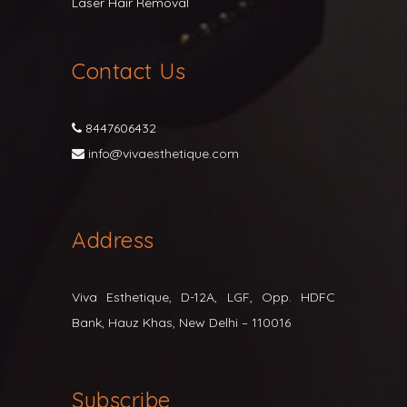
Laser Hair Removal
Contact Us
8447606432
info@vivaesthetique.com
Address
Viva Esthetique, D-12A, LGF, Opp. HDFC
Bank, Hauz Khas, New Delhi – 110016
Subscribe