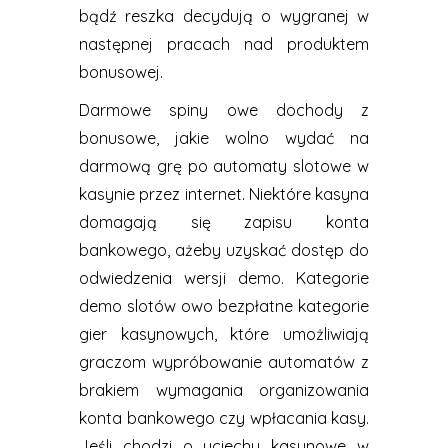
bądź reszka decydują o wygranej w
następnej pracach nad produktem
bonusowej.
Darmowe spiny owe dochody z
bonusowe, jakie wolno wydać na
darmową grę po automaty slotowe w
kasynie przez internet. Niektóre kasyna
domagają się zapisu konta
bankowego, ażeby uzyskać dostęp do
odwiedzenia wersji demo. Kategorie
demo slotów owo bezpłatne kategorie
gier kasynowych, które umożliwiają
graczom wypróbowanie automatów z
brakiem wymagania organizowania
konta bankowego czy wpłacania kasy.
Jeśli chodzi o uciechy kasynowe w