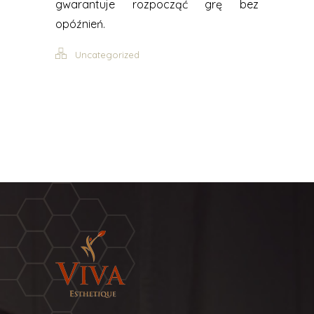
gwarantuje rozpocząć grę bez
opóźnień.
Uncategorized