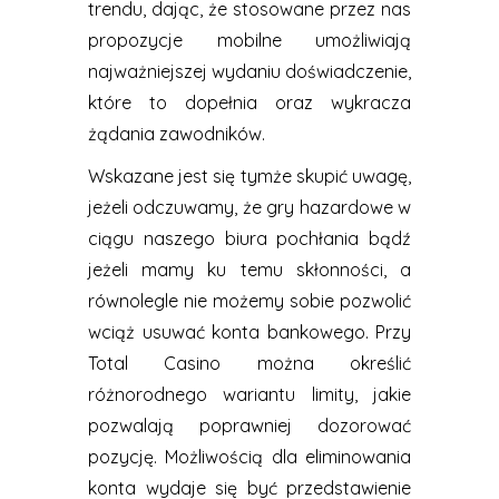
trendu, dając, że stosowane przez nas
propozycje mobilne umożliwiają
najważniejszej wydaniu doświadczenie,
które to dopełnia oraz wykracza
żądania zawodników.
Wskazane jest się tymże skupić uwagę,
jeżeli odczuwamy, że gry hazardowe w
ciągu naszego biura pochłania bądź
jeżeli mamy ku temu skłonności, a
równolegle nie możemy sobie pozwolić
wciąż usuwać konta bankowego. Przy
Total Casino można określić
różnorodnego wariantu limity, jakie
pozwalają poprawniej dozorować
pozycję. Możliwością dla eliminowania
konta wydaje się być przedstawienie