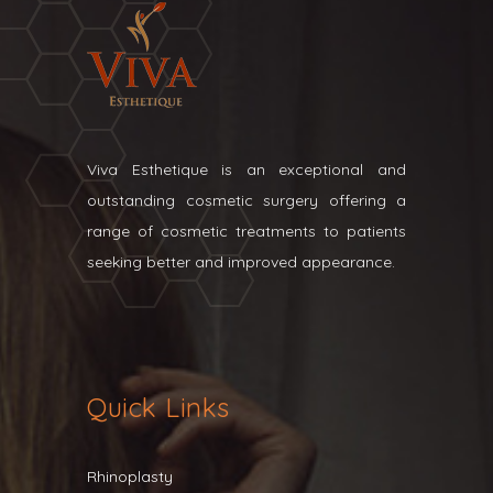
Viva Esthetique is an exceptional and
outstanding cosmetic surgery offering a
range of cosmetic treatments to patients
seeking better and improved appearance.
Quick Links
Rhinoplasty