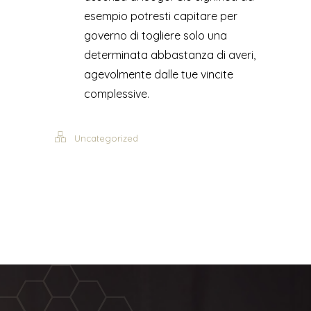
esempio potresti capitare per
governo di togliere solo una
determinata abbastanza di averi,
agevolmente dalle tue vincite
complessive.
Uncategorized