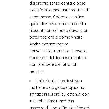
dei premio senza contare base
viene fornita mediante requisiti di
scommessa. Codesto significa
quale devi azzardare una certa
alquanto di ricchezza davanti di
poter togliere le abime vincite.
Anche potente capire
conveniente i termini di nuovo le
condizioni del riconoscimento a
comprendere del tutto tali
requisiti.
Limitazioni sui prelievi: Non
molti casa da gioco applicano
limitazioni sui prelievi ottenuti con
insecable emolumento in
assenza di luogo. Cio significa ad