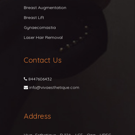
Breast Augmentation
Breast Lift
Gynaecomastia
Laser Hair Removal
Contact Us
8447606432
info@vivaesthetique.com
Address