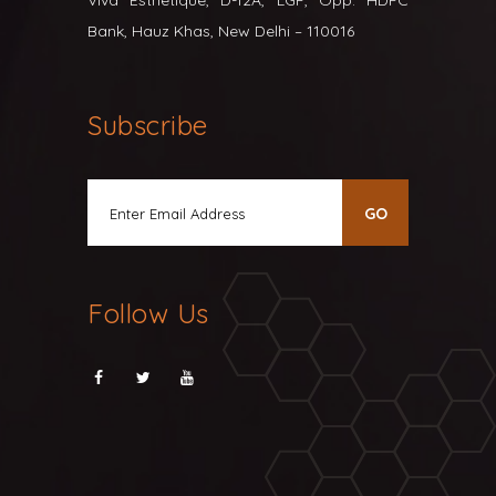
Viva Esthetique, D-12A, LGF, Opp. HDFC
Bank, Hauz Khas, New Delhi – 110016
Subscribe
Follow Us