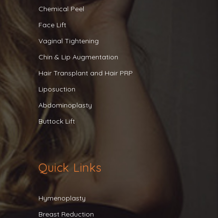
Chemical Peel
Face Lift
Vaginal Tightening
Chin & Lip Augmentation
Hair Transplant and Hair PRP
Liposuction
Abdominoplasty
Buttock Lift
Quick Links
Hymenoplasty
Breast Reduction