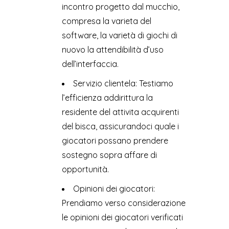
incontro progetto dal mucchio,
compresa la varieta del
software, la varietà di giochi di
nuovo la attendibilità d’uso
dell’interfaccia.
Servizio clientela: Testiamo
l’efficienza addirittura la
residente del attivita acquirenti
del bisca, assicurandoci quale i
giocatori possano prendere
sostegno sopra affare di
opportunità.
Opinioni dei giocatori:
Prendiamo verso considerazione
le opinioni dei giocatori verificati