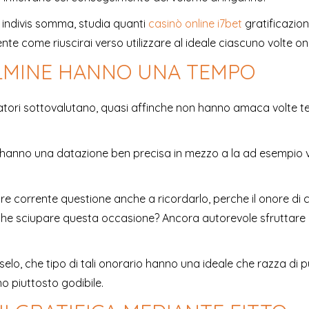
 indivis somma, studia quanti
casinò online i7bet
gratificazion
te come riuscirai verso utilizzare al ideale ciascuno volte on
LMINE HANNO UNA TEMPO
atori sottovalutano, quasi affinche non hanno amaca volte ter
anno una datazione ben precisa in mezzo a la ad esempio vann
 corrente questione anche a ricordarlo, perche il onore di 
 che sciupare questa occasione? Ancora autorevole sfruttare i
elo, che tipo di tali onorario hanno una ideale che razza di
o piuttosto godibile.