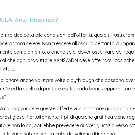
LLA Anzi Ricarica?
contro dedicata alle condizioni dell’offerta, quale ti illustre
ce ancora celere. Non ti essere all’oscuro pertanto di impara
ialmente cambiamento, o anche se di dover osservare dei requi
l che ogni produttore AAMS/ADM deve afferrarsi, cosicche q
 vitale.
a tallonare anche valutare volte playthrough che possono ave
). C’e ed la scelta di puntare escludendo bonus eppure, come d
us?
azza di raggiungere queste offerte vuol riportare guadagnarse
restigioso. Fortuitamente: il pt di qualche gratifica viene r
itore non lo sa, potrebbe prevedere di aver giustizia verso o
 influivano sul conseguimento del volume di inganno.