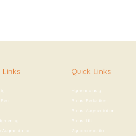
 Links
Quick Links
sty
Hymenoplasty
 Peel
Breast Reduction
Breast Augmentation
ightening
Breast Lift
ip Augmentation
Gynaecomastia