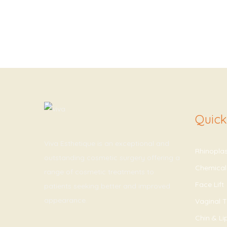
Quick
Viva Esthetique is an exceptional and
Rhinopla
outstanding cosmetic surgery offering a
Chemical
range of cosmetic treatments to
Face Lift
patients seeking better and improved
appearance.
Vaginal T
Chin & L