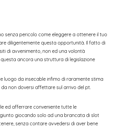
ranno senza pericolo come eleggere a ottenere il tuo
re diligentemente questa opportunità. Il fatto di
siti di avvenimento, non ed una volontà
uesta ancora una struttura di legislazione
re luogo da insecable infimo di raramente stima
a non doversi affettare sul arrivo del pt.
le ed afferrare conveniente tutte le
aggiunto giocando solo ad una brancata di slot
ttenere, senza contare avvedersi di aver bene