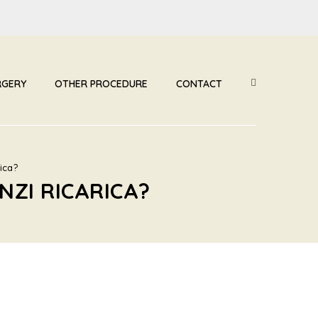
RGERY
OTHER PROCEDURE
CONTACT
ica?
NZI RICARICA?