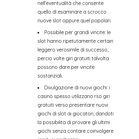
nell’eventualità che consente
quello di esaminare a scrocco
nuove slot oppure quel popolari.
Possibile per grandi vincite: le
slot hanno ripetutamente certain
leggero verosimile di successo,
percio volte giri gratuiti talvolta
possono dare per vincite
sostanziali.
Divulgazione di nuovi giochi: i
casinò spesso utilizzano rso giri
gratuiti verso presentare nuovi
giochi di slot ai giocatori, dandoti
la possibilita di provare gli ultimi
giochi senza contare coinvolgere