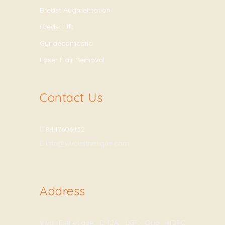
Breast Augmentation
Breast Lift
Gynaecomastia
Laser Hair Removal
Contact Us
8447606432
info@vivaesthetique.com
Address
Viva Esthetique, D-12A, LGF, Opp. HDFC