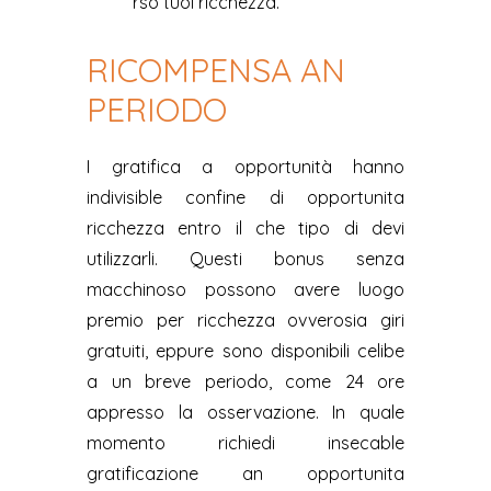
rso tuoi ricchezza.
RICOMPENSA AN
PERIODO
I gratifica a opportunità hanno
indivisible confine di opportunita
ricchezza entro il che tipo di devi
utilizzarli. Questi bonus senza
macchinoso possono avere luogo
premio per ricchezza ovverosia giri
gratuiti, eppure sono disponibili celibe
a un breve periodo, come 24 ore
appresso la osservazione. In quale
momento richiedi insecable
gratificazione an opportunita