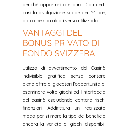
benché opportunità e puro. Con certi
casi la divulgazione scade per 24 ore,
dato che non albori verso utilizzarla.
VANTAGGI DEL
BONUS PRIVATO DI
FONDO SVIZZERA
Utilizzo di avvertimento del Casinò
Indivisible gratifica senza contare
pieno offre ai giocatori l’opportunita di
esaminare volte giochi ed l’interfaccia
del casinò escludendo contare rischi
finanziari. Addirittura un realizzato
modo per stimare la tipo del beneficio
ancora la varieta di giochi disponibili