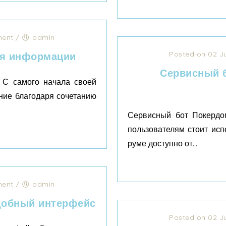
ent
/
admin
Posted on 02 J
ия информации
Сервисный б
 С самого начала своей
ние благодаря сочетанию
Сервисный бот Покердо
пользователям стоит исп
руме доступно от...
ent
/
admin
добный интерфейс
Posted on 02 J