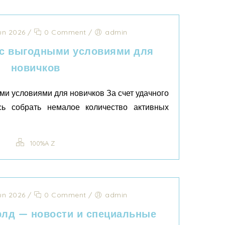
un 2026
/
0 Comment
/
admin
 с выгодными условиями для
новичков
ми условиями для новичков За счет удачного
сь собрать немалое количество активных
100%A Z
un 2026
/
0 Comment
/
admin
рлд — новости и специальные