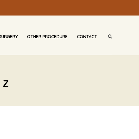
SURGERY
OTHER PROCEDURE
CONTACT
 Z