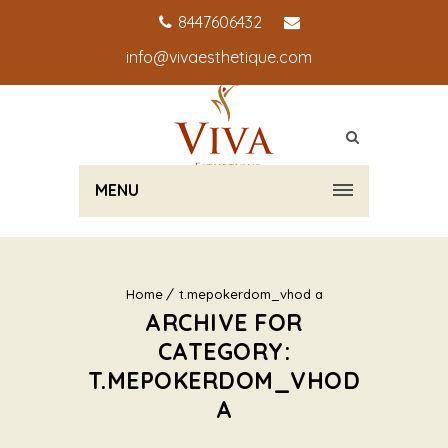
8447606432
info@vivaesthetique.com
MENU
Home
t.mepokerdom_vhod a
ARCHIVE FOR
CATEGORY:
T.MEPOKERDOM_VHOD
A