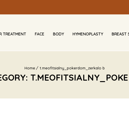
IR TREATMENT
FACE
BODY
HYMENOPLASTY
BREAST 
Home
t.meofitsialny_pokerdom_zerkalo b
EGORY: T.MEOFITSIALNY_PO