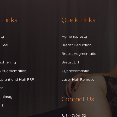
 Links
Quick Links
sty
Hymenoplasty
 Peel
Breast Reduction
Breast Augmentation
ightening
Breast Lift
ip Augmentation
Gynaecomastia
splant and Hair PRP
Laser Hair Removal
on
oplasty
Contact Us
ft
8447606432