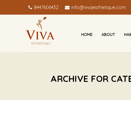
8447606432
info@vivaesthetique.com
HOME
ABOUT
HA
ARCHIVE FOR CAT