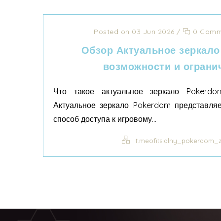
Posted on 03 Jun 2026
/
0 Comm
Обзор Актуальное зеркал
возможности и огранич
Что такое актуальное зеркало Pokerd
Актуальное зеркало Pokerdom представляе
способ доступа к игровому...
t.meofitsialny_pokerdom_z