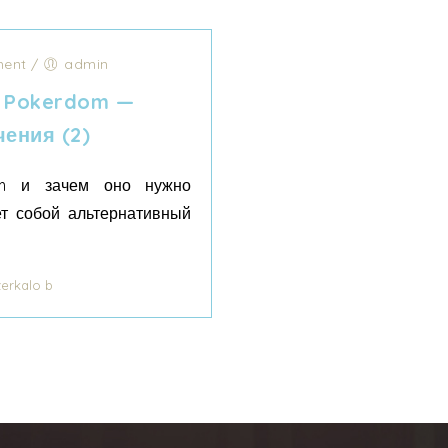
ent
/
admin
о Pokerdom —
ения (2)
om и зачем оно нужно
т собой альтернативный
erkalo b