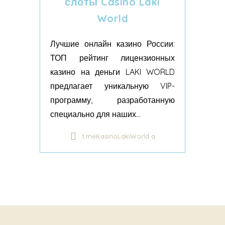
слоты Casino Laki
World
Лучшие онлайн казино России:
ТОП рейтинг лицензионных
казино на деньги LAKI WORLD
предлагает уникальную VIP-
программу, разработанную
специально для наших...
t.meKasinoLakiWorld a