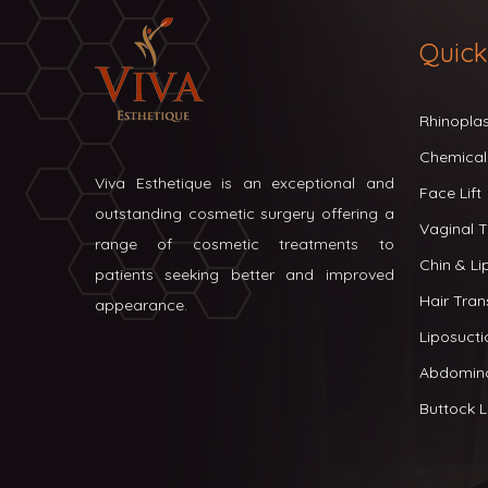
Quick
Rhinopla
Chemical
Viva Esthetique is an exceptional and
Face Lift
outstanding cosmetic surgery offering a
Vaginal T
range of cosmetic treatments to
Chin & L
patients seeking better and improved
Hair Tran
appearance.
Liposucti
Abdomin
Buttock Li