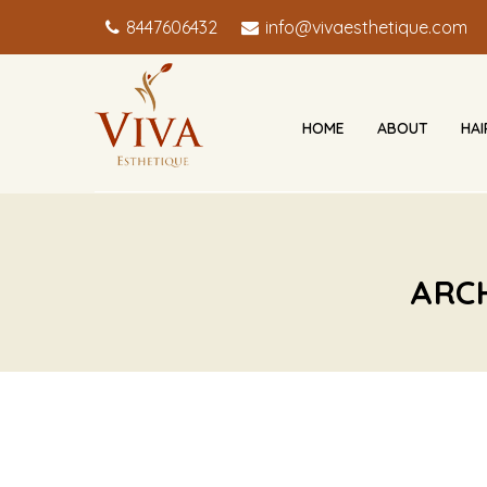
8447606432
info@vivaesthetique.com
HOME
ABOUT
HA
ARCH