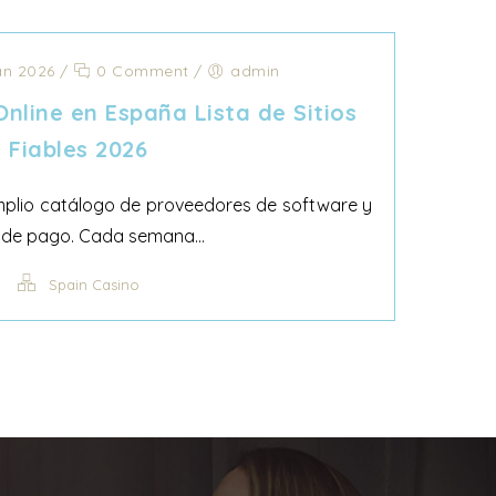
an 2026
/
0 Comment
/
admin
nline en España Lista de Sitios
Fiables 2026
mplio catálogo de proveedores de software y
de pago. Cada semana...
Spain Casino