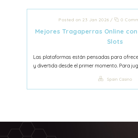
Posted on 23 Jan 2026
/
0 Comm
Mejores Tragaperras Online con
Slots
Las plataformas están pensadas para ofrecer 
y divertida desde el primer momento. Para juga
Spain Casino