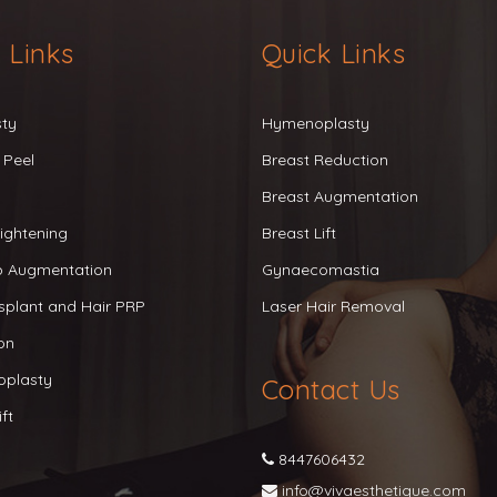
 Links
Quick Links
sty
Hymenoplasty
 Peel
Breast Reduction
Breast Augmentation
ightening
Breast Lift
ip Augmentation
Gynaecomastia
splant and Hair PRP
Laser Hair Removal
on
oplasty
Contact Us
ft
8447606432
info@vivaesthetique.com