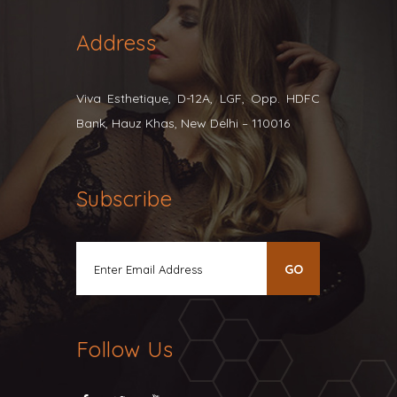
Address
Viva Esthetique, D-12A, LGF, Opp. HDFC
Bank, Hauz Khas, New Delhi – 110016
Subscribe
Follow Us