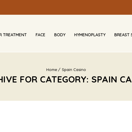
IR TREATMENT
FACE
BODY
HYMENOPLASTY
BREAST 
Home
Spain Casino
IVE FOR CATEGORY: SPAIN C