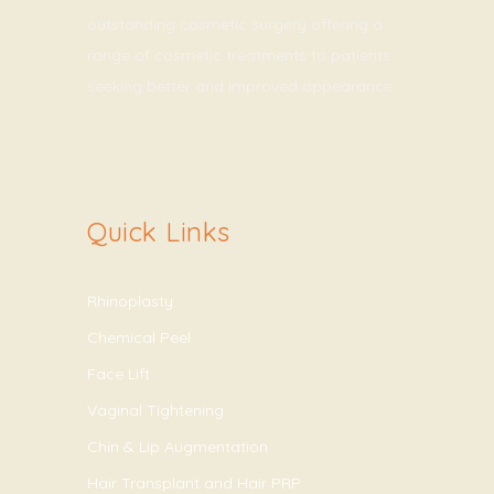
outstanding cosmetic surgery offering a
range of cosmetic treatments to patients
seeking better and improved appearance.
Quick Links
Rhinoplasty
Chemical Peel
Face Lift
Vaginal Tightening
Chin & Lip Augmentation
Hair Transplant and Hair PRP