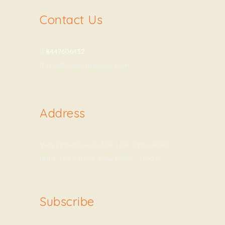
Contact Us
8447606432
info@vivaesthetique.com
Address
Viva Esthetique, D-12A, LGF, Opp. HDFC
Bank, Hauz Khas, New Delhi – 110016
Subscribe