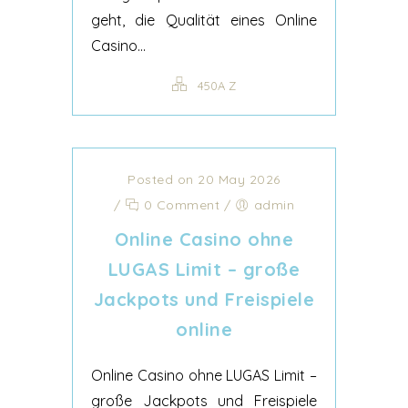
geht, die Qualität eines Online
Casino...
450A Z
Posted on 20 May 2026
/
0 Comment
/
admin
Online Casino ohne
LUGAS Limit – große
Jackpots und Freispiele
online
Online Casino ohne LUGAS Limit –
große Jackpots und Freispiele