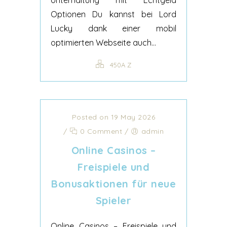
Unterhaltung mit Echtgeld
Optionen Du kannst bei Lord
Lucky dank einer mobil
optimierten Webseite auch...
450A Z
Posted on 19 May 2026
/
0 Comment
/
admin
Online Casinos –
Freispiele und
Bonusaktionen für neue
Spieler
Online Casinos – Freispiele und