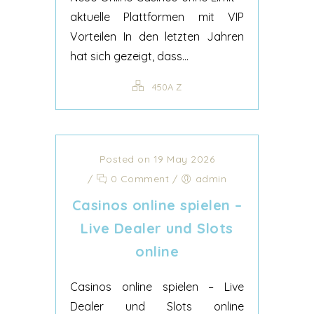
aktuelle Plattformen mit VIP
Vorteilen In den letzten Jahren
hat sich gezeigt, dass...
450A Z
Posted on 19 May 2026
/
0 Comment
/
admin
Casinos online spielen –
Live Dealer und Slots
online
Casinos online spielen – Live
Dealer und Slots online