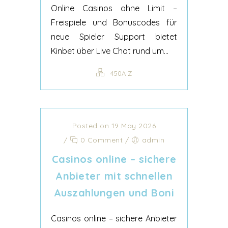
Online Casinos ohne Limit –
Freispiele und Bonuscodes für
neue Spieler Support bietet
Kinbet über Live Chat rund um...
450A Z
Posted on 19 May 2026
/
0 Comment
/
admin
Casinos online – sichere
Anbieter mit schnellen
Auszahlungen und Boni
Casinos online – sichere Anbieter