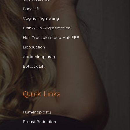
Face Lift
Vaginal Tightening
Chin & Lip Augmentation
Hair Transplant and Hair PRP
Liposuction
Abdominoplasty
Buttock Lift
Quick Links
Hymenoplasty
Breast Reduction