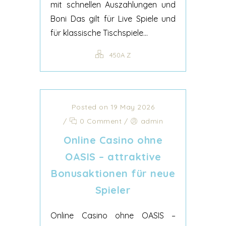
mit schnellen Auszahlungen und
Boni Das gilt für Live Spiele und
für klassische Tischspiele...
450A Z
Posted on 19 May 2026
/
0 Comment
/
admin
Online Casino ohne
OASIS – attraktive
Bonusaktionen für neue
Spieler
Online Casino ohne OASIS –