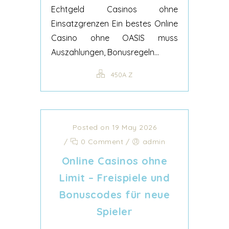
Echtgeld Casinos ohne
Einsatzgrenzen Ein bestes Online
Casino ohne OASIS muss
Auszahlungen, Bonusregeln...
450A Z
Posted on 19 May 2026
/
0 Comment
/
admin
Online Casinos ohne
Limit – Freispiele und
Bonuscodes für neue
Spieler