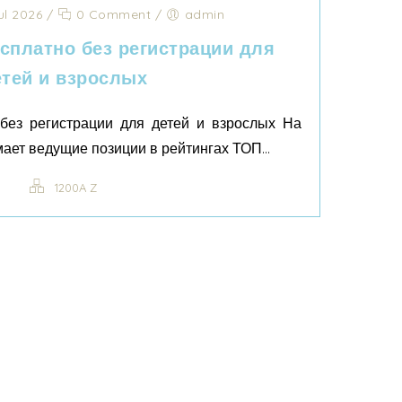
ul 2026
/
0 Comment
/
admin
сплатно без регистрации для
етей и взрослых
без регистрации для детей и взрослых На
мает ведущие позиции в рейтингах ТОП...
1200A Z