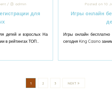
ent
/
admin
Posted on 10 J
регистрации для
Игры онлайн бе
ых
д
ля детей и взрослых На
Игры онлайн бесплатно 
и в рейтингах ТОП...
сегодня King Casino зани
1
2
3
NEXT