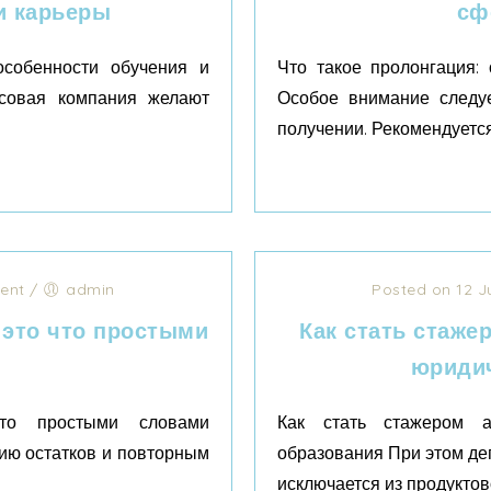
и карьеры
сф
собенности обучения и
Что такое пролонгация:
нсовая компания желают
Особое внимание следуе
получении. Рекомендуется.
ent
/
admin
Posted on 12 J
 это что простыми
Как стать стаже
юридич
что простыми словами
Как стать стажером а
нию остатков и повторным
образования При этом де
исключается из продуктово