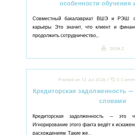
особенности обучения 
Совместный бакалавриат ВШЭ и РЭШ: о
карьеры Это значит, что клиент и фина
продолжить сотрудничество,...
1200A Z
Posted on 12 Jul 2026
/
0 Comm
Кредиторская задолженность —
словами
Кредиторская задолженность — это 
Игнорирование этого факта ведёт к искаже
расхождениям. Такие же...