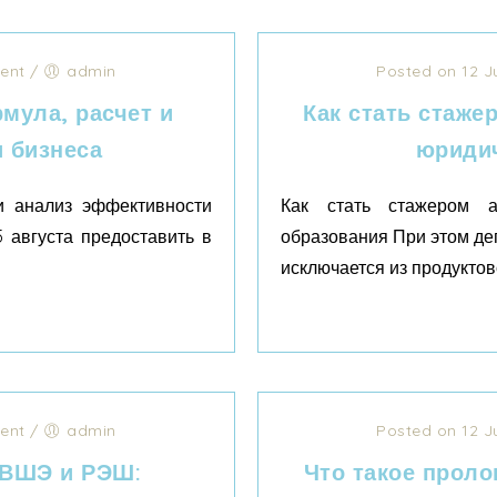
ent
/
admin
Posted on 12 J
мула, расчет и
Как стать стаже
 бизнеса
юридич
и анализ эффективности
Как стать стажером а
5 августа предоставить в
образования При этом де
исключается из продуктово
ent
/
admin
Posted on 12 J
 ВШЭ и РЭШ:
Что такое проло