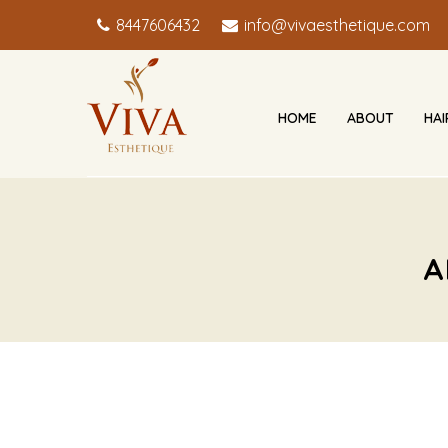
8447606432
info@vivaesthetique.com
HOME
ABOUT
HA
A