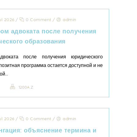
ul 2026
/
0 Comment
/
admin
ром адвоката после получения
еского образования
двоката после получения юридического
позитная программа остается доступной и не
й...
1200A Z
ul 2026
/
0 Comment
/
admin
нгация: объяснение термина и