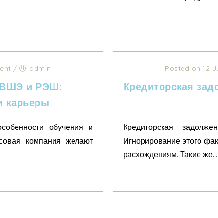
ent
/
admin
Posted on 12 J
 ВШЭ и РЭШ:
Кредиторская зад
и карьеры
собенности обучения и
Кредиторская задолж
нсовая компания желают
Игнорирование этого фак
расхождениям. Такие же...