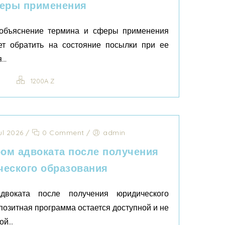
еры применения
 объяснение термина и сферы применения
т обратить на состояние посылки при ее
..
1200A Z
ul 2026
/
0 Comment
/
admin
ром адвоката после получения
еского образования
двоката после получения юридического
позитная программа остается доступной и не
й...