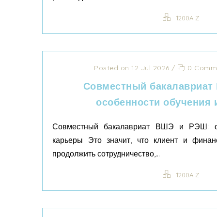
1200A Z
Posted on 12 Jul 2026
/
0 Comm
Совместный бакалавриат
особенности обучения 
Совместный бакалавриат ВШЭ и РЭШ: о
карьеры Это значит, что клиент и фина
продолжить сотрудничество,...
1200A Z