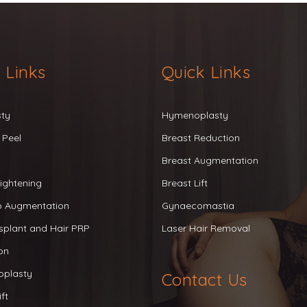
 Links
Quick Links
sty
Hymenoplasty
 Peel
Breast Reduction
Breast Augmentation
ightening
Breast Lift
ip Augmentation
Gynaecomastia
splant and Hair PRP
Laser Hair Removal
on
oplasty
Contact Us
ft