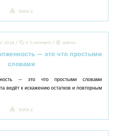
1200A Z
ul 2026
/
0 Comment
/
admin
олженность — это что простыми
словами
енность — это что простыми словами
та ведёт к искажению остатков и повторным
1200A Z