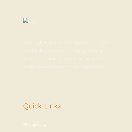
Viva Esthetique is an exceptional and
outstanding cosmetic surgery offering a
range of cosmetic treatments to patients
seeking better and improved appearance.
Quick Links
Rhinoplasty