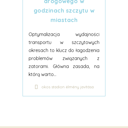
drogowego w
godzinach szczytu w
miastach
Optymalizacja wydajności
transportu w szczytowych
okresach to klucz do łagodzenia
problemów związanych z
zatorami. Główna zasada, na
którą warto...
okos stadion élmény javítása