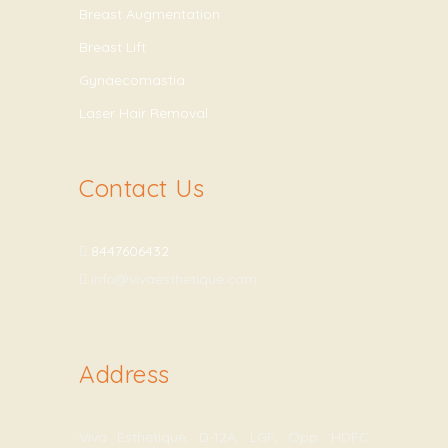
Breast Augmentation
Breast Lift
Gynaecomastia
Laser Hair Removal
Contact Us
8447606432
info@vivaesthetique.com
Address
Viva Esthetique, D-12A, LGF, Opp. HDFC