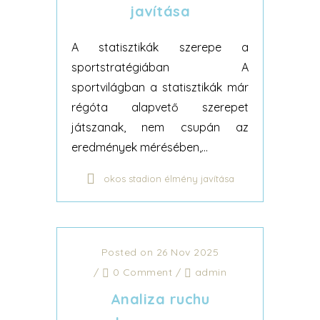
javítása
A statisztikák szerepe a
sportstratégiában A
sportvilágban a statisztikák már
régóta alapvető szerepet
játszanak, nem csupán az
eredmények mérésében,...
okos stadion élmény javítása
Posted on 26 Nov 2025
/
0 Comment
/
admin
Analiza ruchu