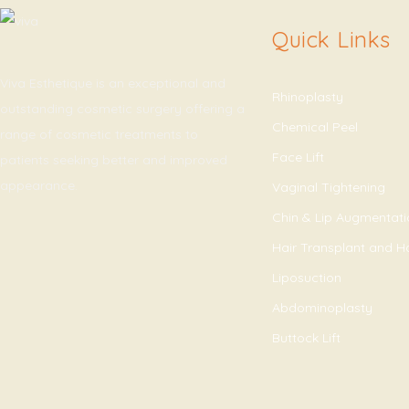
Quick Links
Viva Esthetique is an exceptional and
Rhinoplasty
outstanding cosmetic surgery offering a
Chemical Peel
range of cosmetic treatments to
Face Lift
patients seeking better and improved
appearance.
Vaginal Tightening
Chin & Lip Augmentat
Hair Transplant and H
Liposuction
Abdominoplasty
Buttock Lift