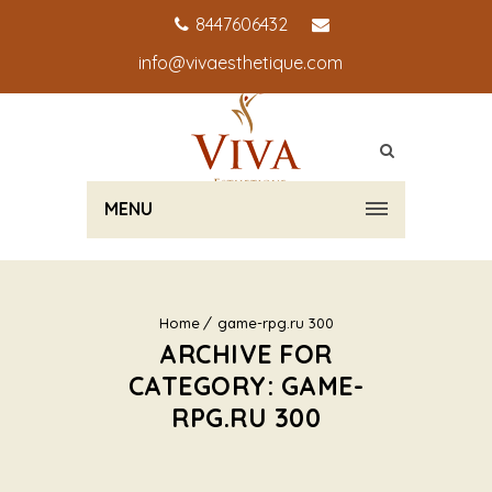
8447606432
info@vivaesthetique.com
MENU
Home
game-rpg.ru 300
ARCHIVE FOR
CATEGORY: GAME-
RPG.RU 300