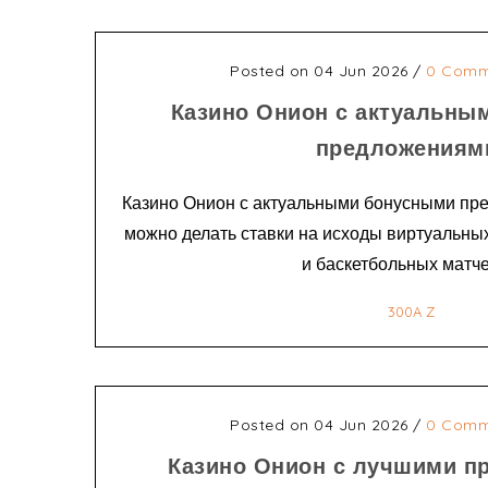
Posted on 04 Jun 2026
/
0 Comm
Казино Онион с актуальны
предложениям
Казино Онион с актуальными бонусными пр
можно делать ставки на исходы виртуальны
и баскетбольных матчей
300A Z
Posted on 04 Jun 2026
/
0 Comm
Казино Онион с лучшими п