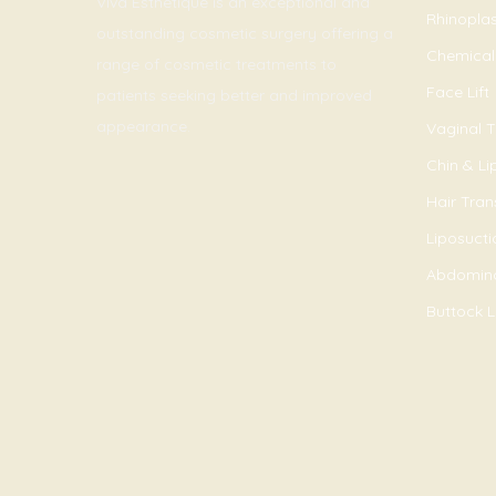
Viva Esthetique is an exceptional and
Rhinopla
outstanding cosmetic surgery offering a
Chemical
range of cosmetic treatments to
Face Lift
patients seeking better and improved
appearance.
Vaginal T
Chin & L
Hair Tran
Liposucti
Abdomin
Buttock Li