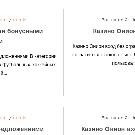
ent
/
admin
Posted on 04 J
ми бонусными
Казино Онион
и
Казино Онион вход без огр
согласиться с onion casin
едложениями В категории
пользоват
х футбольных, хоккейных
....
ent
/
admin
Posted on 04 J
редложениями
Казино Онион вх