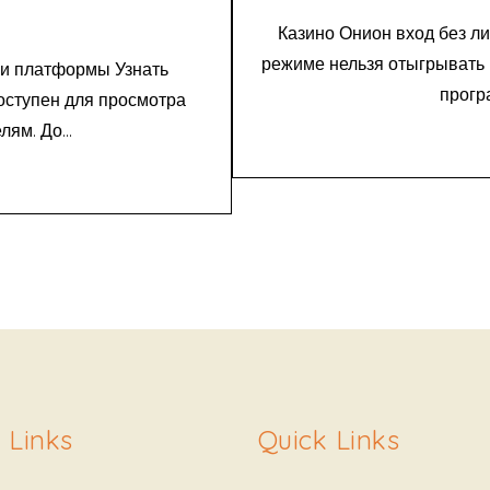
Казино Онион вход без 
режиме нельзя отыгрывать 
и платформы Узнать
прогр
оступен для просмотра
ям. До...
 Links
Quick Links