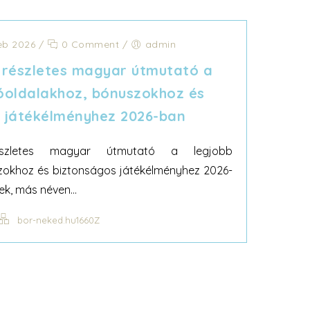
eb 2026
/
0 Comment
/
admin
 részletes magyar útmutató a
óoldalakhoz, bónuszokhoz és
 játékélményhez 2026-ban
szletes magyar útmutató a legjobb
zokhoz és biztonságos játékélményhez 2026-
k, más néven...
bor-neked.hu1660Z