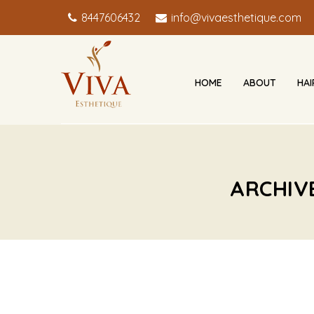
8447606432
info@vivaesthetique.com
HOME
ABOUT
HA
ARCHIV