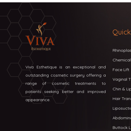
Quick
Rhinopla
Chemical
Viva Esthetique is an exceptional and
Face Lift
outstanding cosmetic surgery offering a
Vaginal T
range of cosmetic treatments to
Chin & L
patients seeking better and improved
Hair Tran
appearance.
Liposucti
Abdomin
Buttock Li