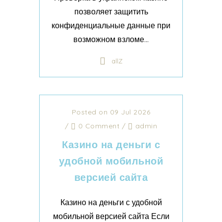
позволяет защитить
конфиденциальные данные при
возможном взломе...
allZ
Posted on 09 Jul 2026
/
0 Comment
/
admin
Казино на деньги с
удобной мобильной
версией сайта
Казино на деньги с удобной
мобильной версией сайта Если