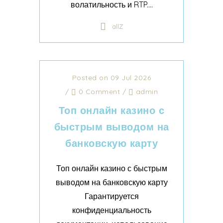
волатильность и RTP....
allZ
Posted on 09 Jul 2026
/
0 Comment
/
admin
Топ онлайн казино с
быстрым выводом на
банковскую карту
Топ онлайн казино с быстрым
выводом на банковскую карту
Гарантируется
конфиденциальность