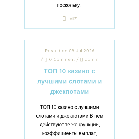
поскольку...
allZ
Posted on 09 Jul 2026
/
0 Comment
/
admin
ТОП 10 казино с
лучшими слотами и
джекпотами
ТОП 10 казино с лучшими
слотами и джекпотами В нем
действуют те же функции,
коэффициенты выплат,