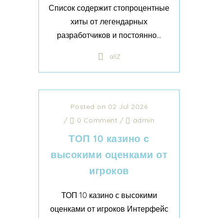
Список содержит стопроцентные
хиты от легендарных
разработчиков и постоянно...
allZ
Posted on 02 Jul 2026
/
0 Comment
/
admin
ТОП 10 казино с
высокими оценками от
игроков
ТОП 10 казино с высокими
оценками от игроков Интерфейс