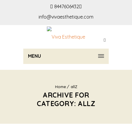
8447606432
info@vivaesthetique.com
MENU
Home
allZ
ARCHIVE FOR
CATEGORY: ALLZ