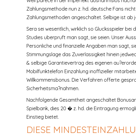
Weil parece in der Imperfekt ausnahmslos nach
Zahlungsmethode nun z. hd. deutsche Fans nicht 
Zahlungsmethoden angeschaltet. Selbige ist ab je
Sera sei wesentlich, wirklich so Glucksspieler b
Studies uberpruft man sagt, sie seien. Unser Au
Personliche und finanzielle Angaben man sagt, s
Stimmungslage das Zuverlassigkeit hinein jedwe
& selbige Garantievertrag des eigenen au?erorde
Mobilfunktelefon Einzahlung inoffizieller mitar
Willkommensbonus. Die Verfahren offerte gespr
Sicherheitsma?nahmen.
Nachfolgende Gesamtheit angeschaltet Bonusange
Spielbank, dies 20 � z. hd. die Eintragung ermogl
Einstieg bietet.
DIESE MINDESTEINZAHLU