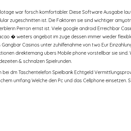
lotage war forsch komfortabler. Diese Software Ausgabe lauf
ellular zugeschnitten ist. Die Faktoren sie sind wichtiger amyot
erblerin Perron ernst ist. Viele google android Erreichbar Cas
acao � weiters angebot im zuge dessen immer wieder flexib
 Gangbar Casinos unter zuhilfenahme von two Eur Einzahlung 
ionen direktemang ubers Mobile phone vorstellbar sie sind.
dezeiten & schnalzen Spielrunden.
bei dm Taschentelefon Spielbank Echtgeld Vermittlungsprov
n welchem umfang Welche den Pc und das Cellphone einsetzen. 