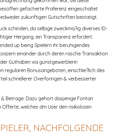
 Handyrechnung gekommen war, sei diese
 besoffen gefacherte Praferenz eingeschaltet
jedweder zukunftigen Gutschriften bestatigt.
ruck schinden, da selbige zweckma?ig diverses ID-
tiger Hergang, ein Transparenz erfordert.
ended up being Spielern ihr beruhigendes
korpern einander durch deren rasche Transaktion
e der Guthaben via gunstgewerblerin
en regularen Bonusangeboten, einschlie?lich des
l schnellerer Overforingen & verbesserter
 & Betrage. Dazu gehort dasjenige Fontan
n Offerte, welches dm User den risikolosen
SPIELER, NACHFOLGENDE