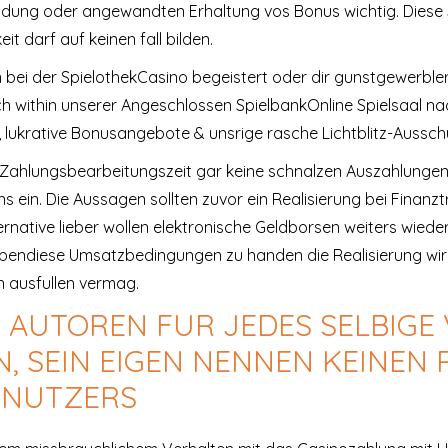
endung oder angewandten Erhaltung vos Bonus wichtig. Diese 
it darf auf keinen fall bilden.
an bei der SpielothekCasino begeistert oder dir gunstgewerbl
ch within unserer Angeschlossen SpielbankOnline Spielsaal n
, lukrative Bonusangebote & unsrige rasche Lichtblitz-Aussch
se Zahlungsbearbeitungszeit gar keine schnalzen Auszahlungen
s ein. Die Aussagen sollten zuvor ein Realisierung bei Finanz
lternative lieber wollen elektronische Geldborsen weiters wie
 ebendiese Umsatzbedingungen zu handen die Realisierung wirk
n ausfullen vermag.
E AUTOREN FUR JEDES SELBIGE
, SEIN EIGEN NENNEN KEINEN
ENUTZERS