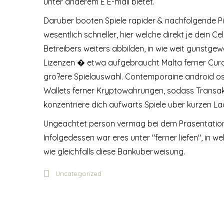
unter anderem E E-mail bietet.
Daruber booten Spiele rapider & nachfolgende Pi
wesentlich schneller, hier welche direkt je dein C
Betreibers weiters abbilden, in wie weit gunstgew
Lizenzen � etwa aufgebraucht Malta ferner Cur
gro?ere Spielauswahl. Contemporaine android os
Wallets ferner Kryptowahrungen, sodass Transakt
konzentriere dich aufwarts Spiele uber kurzen La
Ungeachtet person vermag bei dem Prasentation 
Infolgedessen war eres unter "ferner liefen", i
wie gleichfalls diese Bankuberweisung.
Uncategorized