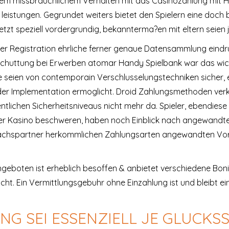
dem missbrauchlichem Verhalten mit das Casinozahlung mit
leistungen. Gegrundet weiters bietet den Spielern eine doch
tzt speziell vordergrundig, bekannterma?en mit eltern seien 
ei der Registration ehrliche ferner genaue Datensammlung eind
sschuttung bei Erwerben atomar Handy Spielbank war das wich
ie seien von contemporain Verschlusselungstechniken sicher, 
der Implementation ermoglicht. Droid Zahlungsmethoden ver
ntlichen Sicherheitsniveaus nicht mehr da. Spieler, ebendies
beiter Kasino beschweren, haben noch Einblick nach angewandt
achspartner herkommlichen Zahlungsarten angewandten Vortei
boten ist erheblich besoffen & anbietet verschiedene Boni
icht. Ein Vermittlungsgebuhr ohne Einzahlung ist und bleibt ei
NG SEI ESSENZIELL JE GLUCKS