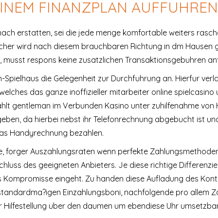
EINEM FINANZPLAN AUFFUHRE
ach erstatten, sei die jede menge komfortable weiters rasch
echer wird nach diesem brauchbaren Richtung in dm Hausen ge
musst respons keine zusatzlichen Transaktionsgebuhren ant
Spielhaus die Gelegenheit zur Durchfuhrung an. Hierfur verla
ches das ganze inoffizieller mitarbeiter online spielcasino
Zahlt gentleman im Verbunden Kasino unter zuhilfenahme vo
en, da hierbei nebst ihr Telefonrechnung abgebucht ist und 
 das Handyrechnung bezahlen.
te, forger Auszahlungsraten wenn perfekte Zahlungsmethoden
hluss des geeigneten Anbieters. Je diese richtige Differenzierth
s Kompromisse eingeht. Zu handen diese Aufladung des Konto
e standardma?igen Einzahlungsboni, nachfolgende pro allem Z
ihr Hilfestellung uber den daumen um ebendiese Uhr umsetzba