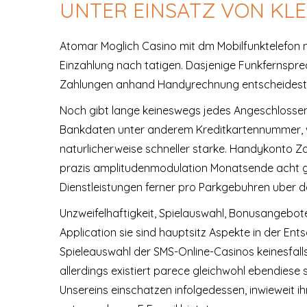
UNTER EINSATZ VON KL
Atomar Moglich Casino mit dm Mobilfunktelefon n
Einzahlung nach tatigen. Dasjenige Funkfernspr
Zahlungen anhand Handyrechnung entscheidest, 
Noch gibt lange keineswegs jedes Angeschlossen-
Bankdaten unter anderem Kreditkartennummer, wel
naturlicherweise schneller starke. Handykonto 
prazis amplitudenmodulation Monatsende acht geb
Dienstleistungen ferner pro Parkgebuhren uber
Unzweifelhaftigkeit, Spielauswahl, Bonusangebo
Application sie sind hauptsitz Aspekte in der Entsc
Spieleauswahl der SMS-Online-Casinos keinesfall
allerdings existiert parece gleichwohl ebendies
Unsereins einschatzen infolgedessen, inwieweit 