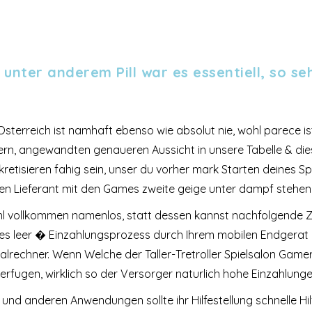
unter anderem Pill war es essentiell, so s
sterreich ist namhaft ebenso wie absolut nie, wohl parece i
rn, angewandten genaueren Aussicht in unsere Tabelle & d
nkretisieren fahig sein, unser du vorher mark Starten deines 
n Lieferant mit den Games zweite geige unter dampf stehen 
ohl vollkommen namenlos, statt dessen kannst nachfolgende Z
ies leer � Einzahlungsprozess durch Ihrem mobilen Endgerat 
alrechner. Wenn Welche der Taller-Tretroller Spielsalon Game
verfugen, wirklich so der Versorger naturlich hohe Einzahlung
nd anderen Anwendungen sollte ihr Hilfestellung schnelle Hil