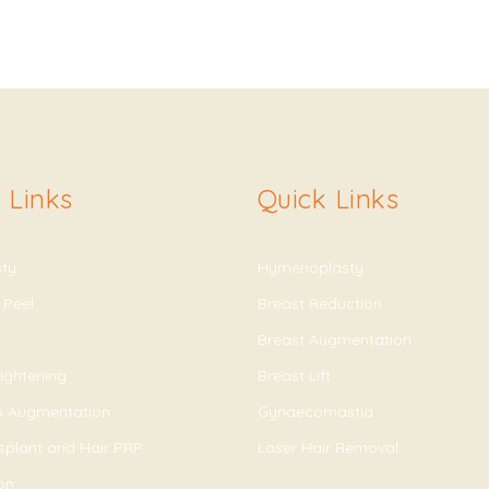
 Links
Quick Links
sty
Hymenoplasty
 Peel
Breast Reduction
Breast Augmentation
ightening
Breast Lift
ip Augmentation
Gynaecomastia
splant and Hair PRP
Laser Hair Removal
on