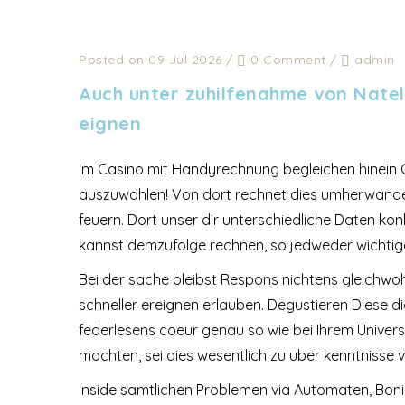
Posted on 09 Jul 2026
/
0 Comment
/
admin
Auch unter zuhilfenahme von Natel 
eignen
Im Casino mit Handyrechnung begleichen hinein O
auszuwahlen! Von dort rechnet dies umherwande
feuern. Dort unser dir unterschiedliche Daten ko
kannst demzufolge rechnen, so jedweder wichtige
Bei der sache bleibst Respons nichtens gleichw
schneller ereignen erlauben. Degustieren Diese d
federlesens coeur genau so wie bei Ihrem Univers
mochten, sei dies wesentlich zu uber kenntnisse 
Inside samtlichen Problemen via Automaten, Boni u