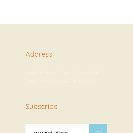
Address
Viva Esthetique, D-12A, LGF, Opp. HDFC
Bank, Hauz Khas, New Delhi – 110016
Subscribe