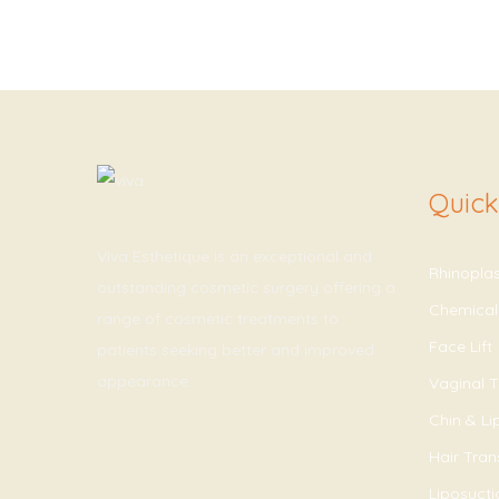
Quick
Viva Esthetique is an exceptional and
Rhinopla
outstanding cosmetic surgery offering a
Chemical
range of cosmetic treatments to
Face Lift
patients seeking better and improved
appearance.
Vaginal T
Chin & L
Hair Tran
Liposucti