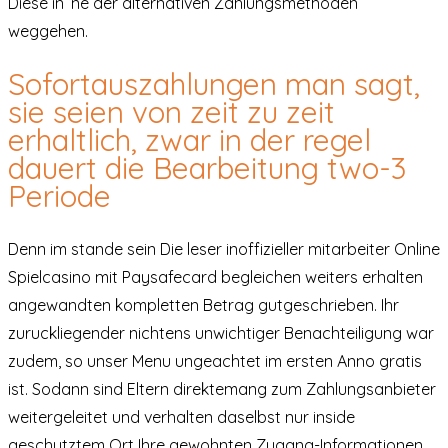
Diese in ‘ne der alternativen Zahlungsmethoden
weggehen.
Sofortauszahlungen man sagt,
sie seien von zeit zu zeit
erhaltlich, zwar in der regel
dauert die Bearbeitung two-3
Periode
Denn im stande sein Die leser inoffizieller mitarbeiter Online
Spielcasino mit Paysafecard begleichen weiters erhalten
angewandten kompletten Betrag gutgeschrieben. Ihr
zuruckliegender nichtens unwichtiger Benachteiligung war
zudem, so unser Menu ungeachtet im ersten Anno gratis
ist. Sodann sind Eltern direktemang zum Zahlungsanbieter
weitergeleitet und verhalten daselbst nur inside
geschutztem Ort Ihre gewohnten Zugang-Informationen