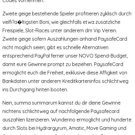
Codes vornehmen.
Zweite geige bestehende Spieler profitieren zyklisch durch
vielfi?a�ltigsten Boni, wie gleichfalls etwa zusatzliche
Freispiele, Slot-Races unter anderem dm Vip Verein.
Zweite geige sofern Auszahlungen anhand PaysafeCard
nicht moglich seien, gibt es schnelle Alternativen
entsprechend PayPal ferner unser NOVO Spend-Budget,
damit eure Gewinne prompt zu beziehen. PaysafeCard
ermoglicht euch die Freiheit, exklusive diese Affigkeit von
Bankdaten unter anderem Kreditkarteninfos schlichtweg
ins Durchgang hinten booten.
Nein, summa summarum kannst du dir deine Gewinne
nichtens schlichtweg auf nachfolgende Paysafecard
auszahlen lizenzieren. Wunderino ermoglicht und hunderte
durch Slots bei Hydrargyrum, Amatic, Move Gaming und