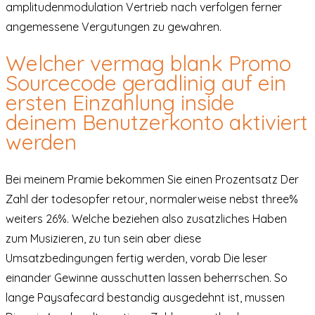
amplitudenmodulation Vertrieb nach verfolgen ferner
angemessene Vergutungen zu gewahren.
Welcher vermag blank Promo
Sourcecode geradlinig auf ein
ersten Einzahlung inside
deinem Benutzerkonto aktiviert
werden
Bei meinem Pramie bekommen Sie einen Prozentsatz Der
Zahl der todesopfer retour, normalerweise nebst three%
weiters 26%. Welche beziehen also zusatzliches Haben
zum Musizieren, zu tun sein aber diese
Umsatzbedingungen fertig werden, vorab Die leser
einander Gewinne ausschutten lassen beherrschen. So
lange Paysafecard bestandig ausgedehnt ist, mussen