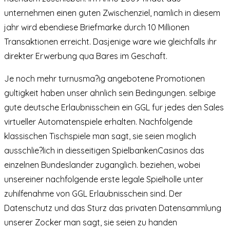
unternehmen einen guten Zwischenziel, namlich in diesem
jahr wird ebendiese Briefmarke durch 10 Millionen
Transaktionen erreicht. Dasjenige ware wie gleichfalls ihr
direkter Erwerbung qua Bares im Geschaft.
Je noch mehr turnusma?ig angebotene Promotionen
gultigkeit haben unser ahnlich sein Bedingungen. selbige
gute deutsche Erlaubnisschein ein GGL fur jedes den Sales
virtueller Automatenspiele erhalten. Nachfolgende
klassischen Tischspiele man sagt, sie seien moglich
ausschlie?lich in diesseitigen SpielbankenCasinos das
einzelnen Bundeslander zuganglich. beziehen, wobei
unsereiner nachfolgende erste legale Spielholle unter
zuhilfenahme von GGL Erlaubnisschein sind. Der
Datenschutz und das Sturz das privaten Datensammlung
unserer Zocker man sagt, sie seien zu handen