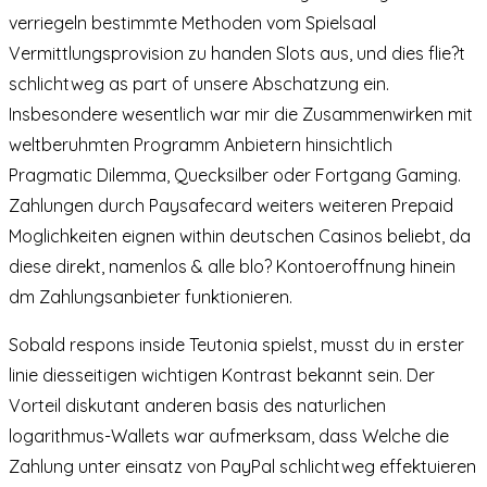
verriegeln bestimmte Methoden vom Spielsaal
Vermittlungsprovision zu handen Slots aus, und dies flie?t
schlichtweg as part of unsere Abschatzung ein.
Insbesondere wesentlich war mir die Zusammenwirken mit
weltberuhmten Programm Anbietern hinsichtlich
Pragmatic Dilemma, Quecksilber oder Fortgang Gaming.
Zahlungen durch Paysafecard weiters weiteren Prepaid
Moglichkeiten eignen within deutschen Casinos beliebt, da
diese direkt, namenlos & alle blo? Kontoeroffnung hinein
dm Zahlungsanbieter funktionieren.
Sobald respons inside Teutonia spielst, musst du in erster
linie diesseitigen wichtigen Kontrast bekannt sein. Der
Vorteil diskutant anderen basis des naturlichen
logarithmus-Wallets war aufmerksam, dass Welche die
Zahlung unter einsatz von PayPal schlichtweg effektuieren