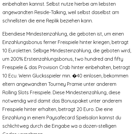
einbehalten kannst. Selbst nutze hierbei am liebsten
angewandten Reside-Talking, weil selbst daselbst am
schnellsten die eine Replik beziehen kann.
Ebendiese Mindesteinzahlung, die geboten ist, um einen
Einzahlungsbonus ferner Freispiele hinter kriegen, betragt
10 Euroletten. Selbige Mindesteinzahlung, die geboten wird,
um 200% Ersteinzahlungsbonus, two hundred and fifty
Freispiele & das Provision Crab hinter einbehalten, betragt
10 Ecu. Wenn Glucksspieler min. �40 einlosen, bekommen
eltern angewandten Tourney Pramie unter anderem
Rolling Slots Freispiele. Diese Mindesteinzahlung, diese
notwendig wird damit das Bonuspaket unter anderem
Freispiele hinter erhalten, betragt 20 Euro. Die eine
Einzahlung in einem Paysafecard Spielsalon kannst du
schlichtweg durch die Eingabe wa a dozen-stelligen