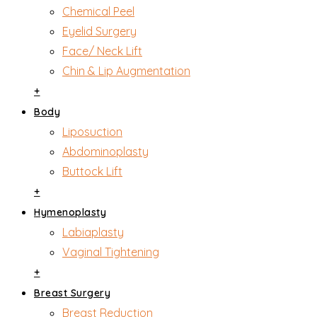
Chemical Peel
Eyelid Surgery
Face/ Neck Lift
Chin & Lip Augmentation
+
Body
Liposuction
Abdominoplasty
Buttock Lift
+
Hymenoplasty
Labiaplasty
Vaginal Tightening
+
Breast Surgery
Breast Reduction